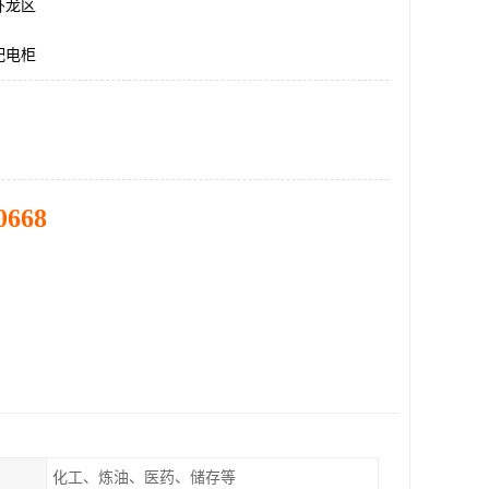
卧龙区
配电柜
0668
化工、炼油、医药、储存等