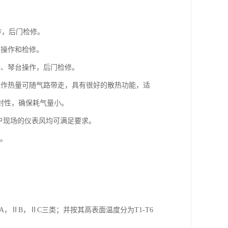
作，后门检修。
门操作和检修。
线、琴台操作，后门检修。
工作热量可随气路带走，具有很好的散热功能，适
封性，确保耗气量小。
用户现场的仪表风均可满足要求。
质。
，ⅡB，ⅡC三类；并按其高表面温度分为T1-T6