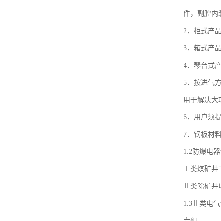
件，副腔内
2．柜式产
3．箱式产
4．琴台式
5．按进气
用于解决大
6．用户须
7．钢板材料
1.2防爆电
Ⅰ类煤矿井
Ⅱ类除矿井
1.3Ⅱ类
六组。