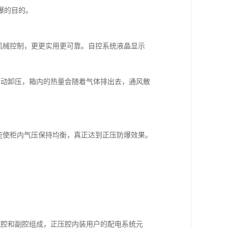
爆的目的。
机械控制，更更实用更可靠。自控系统液晶显示
阀自动卸压，箱内的热量会随着气体排出去，通风散
能使柜内气压保持均衡，真正达到正压防爆效果。
压腔和副腔组成，正压腔内装用户的配电系统元