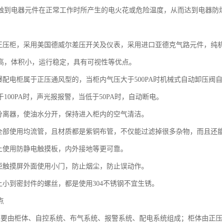
触到电器元件在正常工作时所产生的电火花或危险温度，从而达到电器防
：
爆正压柜，采用美国德威尔差压开关及仪表，采用进口亚德克气路元件，纯
高，体积小，运行稳定，具有可视性等优点。
防爆配电柜属于正压通风型的，当柜内气压大于500PA时机械式自动卸压
100PA时，声光报报警，当低于50PA时，自动断电。
水分离器，使油水分开，保持进入柜内的空气清洁。
子全部使用均流管，且材质都是紫铜布管，不仅能过滤掉很多杂物，而且还
板上使用防静电触摸板，内外接地等更可靠。
压柜触摸屏外面使用小门，防止烟尘，防止误动作。
子上小到密封件的螺丝，都是使用304不锈钢不宜生锈。
点
主要由柜体、自控系统、布气系统、报警系统、配电系统组成；柜体由正