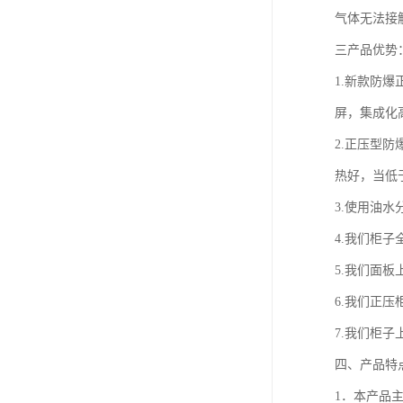
气体无法接
三产品优势
1.新款防
屏，集成化
2.正压型
热好，当低于
3.使用油
4.我们柜
5.我们面
6.我们正
7.我们柜
四、产品特
1．本产品