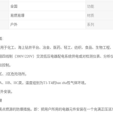
全国
功能
易燃易爆
材质
户外
系列
:
适用于化工、海上钻井平台、冶金、医药、轻工、纺织、食品、生物工程、航天
四线制（380V/220V）交流低压电器配电系统供电或对检测仪表、分析仪表
和控制。
区、2区危险场所。
A、IIB、IIC类，温度组别为T1-T4的bao zha性气体环境。
户外安装。
理
离点燃源的防爆措施。即：把用户所用的电器元件安装在一个充满正压洁