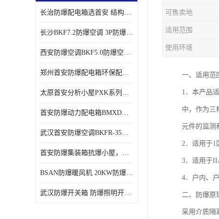
长治防爆配电箱选首安 结构紧凑、价格合理、资质齐全
可售卖地
适用范围
长沙BKF7.2防爆空调 3P防爆空调与普通空调有什么区别
使用环境
西安防爆空调BKF5.0防爆空调技术参数
郑州首安防爆配电箱环保配套用防爆配电箱
一、适用范围
1．本产品
太原首安分析小屋PXK系列在线分析小屋厂家
中，作为三相
首安防爆动力配电箱BMXD系列防爆配电箱技术参数
元件的监测
武汉首安防爆空调BKFR-35防爆空调生产厂家
2．适用于1
首安防爆集装箱抗爆小屋，危化品暂存间厂家批发
3．适用于II
BSAN防爆暖风机 20KW防爆工业暖风机
4．户内、
武汉防爆开关箱 防爆照明开关箱厂家
二、防爆原
采用介质隔