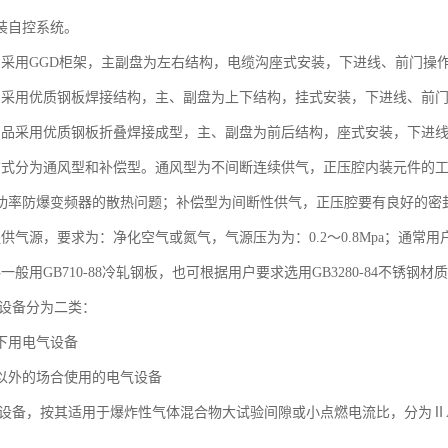
装自控系统。
品采用GGD柜架，主副盘为左右结构，电缆沟座式安装，下进线、前门操
品采用优质钢板焊接结构，主、副盘为上下结构，挂式安装，下进线、前
产品采用优质钢板折叠焊接成型，主、副盘为前后结构，座式安装，下进
方式分为通风型和补偿型。通风型为不间断连续供气，正压腔内装元件的
功率防爆变频器的散热问题；补偿型为间断性供气，正压腔要有良好的密
提供气源，要求为：净化空气或氮气，气源压为为：0.2～0.8Mpa；通常
一般用GB710-88冷轧钢板，也可根据用户要求选用GB3280-84不锈钢材
器设备分为二类：
下用电气设备
以外的场合使用的电气设备
电气设备，按其适用于爆炸性气体混合物大试验间隙或小点燃电流比，分为ⅡA