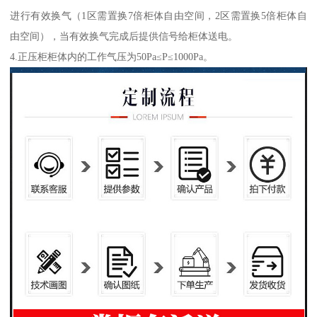
进行有效换气（1区需置换7倍柜体自由空间，2区需置换5倍柜体自
由空间），当有效换气完成后提供信号给柜体送电。
4.正压柜柜体内的工作气压为50Pa≤P≤1000Pa。