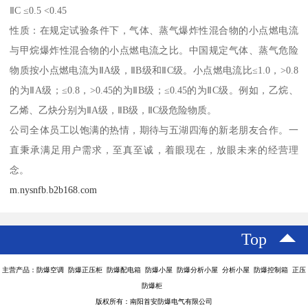
ⅡC ≤0.5 <0.45
性质：在规定试验条件下，气体、蒸气爆炸性混合物的小点燃电流
与甲烷爆炸性混合物的小点燃电流之比。中国规定气体、蒸气危险
物质按小点燃电流为ⅡA级，ⅡB级和ⅡC级。小点燃电流比≤1.0，>0.8
的为ⅡA级；≤0.8，>0.45的为ⅡB级；≤0.45的为ⅡC级。例如，乙烷、
乙烯、乙炔分别为ⅡA级，ⅡB级，ⅡC级危险物质。
公司全体员工以饱满的热情，期待与五湖四海的新老朋友合作。一
直秉承满足用户需求，至真至诚，着眼现在，放眼未来的经营理
念。
m.nysnfb.b2b168.com
Top
主营产品：防爆空调 防爆正压柜 防爆配电箱 防爆小屋 防爆分析小屋 分析小屋 防爆控制箱 正压
防爆柜
版权所有：南阳首安防爆电气有限公司