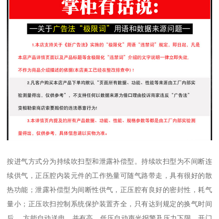
按进气方式分为持续吹扫型和泄露补偿型。持续吹扫型为不间断连
续供气，正压腔内装元件的工作热量可随气路带走，具有很好的散
热功能；泄露补偿型为间断性供气，正压腔有良好的密封性，耗气
量小；正压吹扫控制系统保护装置齐全，只有达到规定的换气时间
后， 方能自动送电，并有高、低压自动声光报警及压力下限、开门