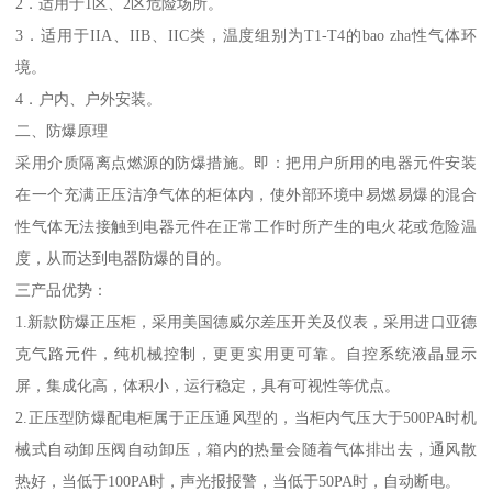
2．适用于1区、2区危险场所。
3．适用于IIA、IIB、IIC类，温度组别为T1-T4的bao zha性气体环
境。
4．户内、户外安装。
二、防爆原理
采用介质隔离点燃源的防爆措施。即：把用户所用的电器元件安装
在一个充满正压洁净气体的柜体内，使外部环境中易燃易爆的混合
性气体无法接触到电器元件在正常工作时所产生的电火花或危险温
度，从而达到电器防爆的目的。
三产品优势：
1.新款防爆正压柜，采用美国德威尔差压开关及仪表，采用进口亚德
克气路元件，纯机械控制，更更实用更可靠。自控系统液晶显示
屏，集成化高，体积小，运行稳定，具有可视性等优点。
2.正压型防爆配电柜属于正压通风型的，当柜内气压大于500PA时机
械式自动卸压阀自动卸压，箱内的热量会随着气体排出去，通风散
热好，当低于100PA时，声光报报警，当低于50PA时，自动断电。