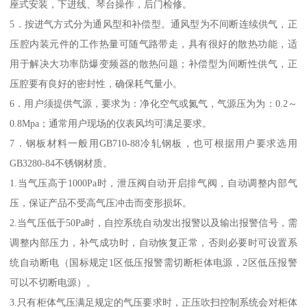
座式安装，下进线、琴台操作，后门检修。
5．按进气方式分为通风型和补偿型。通风型为不间断连续供气，正
压腔内装元件的工作热量可随气路带走，具有很好的散热功能，适
用于解决大功率防爆变频器的散热问题；补偿型为间断性供气，正
压腔要有良好的密封性，确保耗气量小。
6．用户须提供气源，要求为：净化空气或氮气，气源压为为：0.2～
0.8Mpa；通常用户现场的仪表风均可满足要求。
7．钢板材料一般用GB710-88冷轧钢板，也可根据用户要求选用
GB3280-84不锈钢材质。
1.当气压高于1000Pa时，泄压阀自动开启排气阀，自动调整内部气
压，保证产品不受高气压冲击而变形损坏。
2.当气压低于50Pa时，自控系统自动发出报警以及输出报警信号，需
调整内部压力，补气成功时，自动恢复正常，否则必要时可设置系
统自动断电（国标规定1区低压报警需切断柜体电源，2区低压报警
可以不切断电源）。
3.只有柜体气压满足规定的气压要求时，正压吹扫控制系统会对柜体