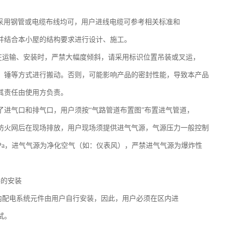
式采用钢管或电缆布线均可，用户进线电缆可参考相关标准和
并结合本小屋的结构要求进行设计、施工。
在运输、安装时，严禁大幅度倾斜，请采用标识位置吊装或叉运，
、锤等方式进行搬动。否则，可能影响产品的密封性能，导致本产品
其责任由使用方负责。
了进气口和排气口，用户须按“气路管道布置图”布置进气管道，
防火网后在现场排放，用户现场须提供进气气源，气源压力一般控制
0.8MPa，进气气源为净化空气（如：仪表风），严禁进气气源为爆炸性
！
件的安装
内配电系统元件由用户自行安装，因此，用户必须在区内进
试。