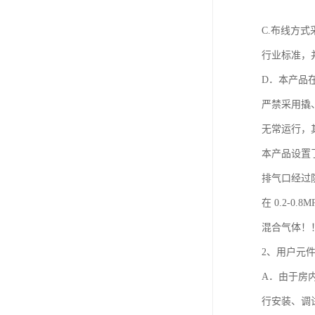
C.布线方
行业标准，
D．本产品
严禁采用撬
无常运行，
本产品设置
排气口经过
在 0.2-
混合气体！
2、用户元
A．由于房
行安装、调