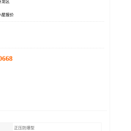
卧龙区
小屋报价
0668
正压防爆型