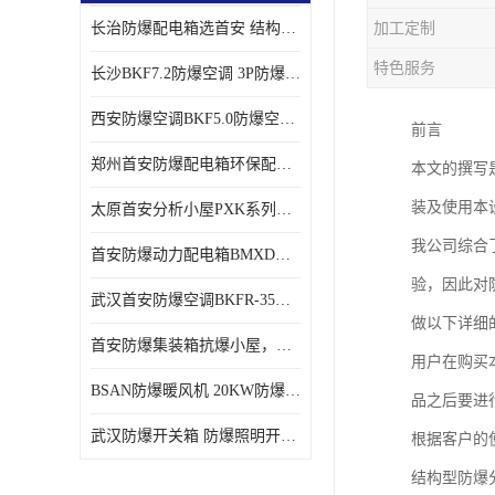
长治防爆配电箱选首安 结构紧凑、价格合理、资质齐全
加工定制
特色服务
长沙BKF7.2防爆空调 3P防爆空调与普通空调有什么区别
西安防爆空调BKF5.0防爆空调技术参数
前言
郑州首安防爆配电箱环保配套用防爆配电箱
本文的撰写
装及使用本
太原首安分析小屋PXK系列在线分析小屋厂家
我公司综合
首安防爆动力配电箱BMXD系列防爆配电箱技术参数
验，因此对
武汉首安防爆空调BKFR-35防爆空调生产厂家
做以下详细
首安防爆集装箱抗爆小屋，危化品暂存间厂家批发
用户在购买
BSAN防爆暖风机 20KW防爆工业暖风机
品之后要进
武汉防爆开关箱 防爆照明开关箱厂家
根据客户的
结构型防爆