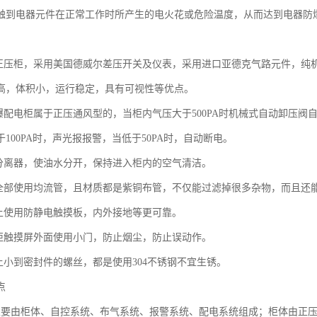
触到电器元件在正常工作时所产生的电火花或危险温度，从而达到电器防
：
爆正压柜，采用美国德威尔差压开关及仪表，采用进口亚德克气路元件，纯
高，体积小，运行稳定，具有可视性等优点。
防爆配电柜属于正压通风型的，当柜内气压大于500PA时机械式自动卸压
100PA时，声光报报警，当低于50PA时，自动断电。
水分离器，使油水分开，保持进入柜内的空气清洁。
子全部使用均流管，且材质都是紫铜布管，不仅能过滤掉很多杂物，而且还
板上使用防静电触摸板，内外接地等更可靠。
压柜触摸屏外面使用小门，防止烟尘，防止误动作。
子上小到密封件的螺丝，都是使用304不锈钢不宜生锈。
点
主要由柜体、自控系统、布气系统、报警系统、配电系统组成；柜体由正