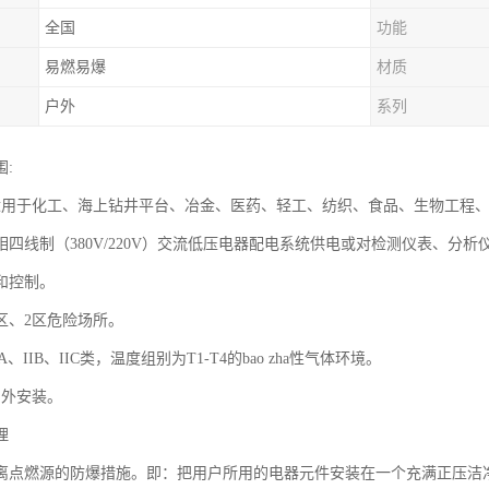
全国
功能
易燃易爆
材质
户外
系列
:
适用于化工、海上钻井平台、冶金、医药、轻工、纺织、食品、生物工程、航天
四线制（380V/220V）交流低压电器配电系统供电或对检测仪表、分析仪表
和控制。
区、2区危险场所。
A、IIB、IIC类，温度组别为T1-T4的bao zha性气体环境。
户外安装。
理
离点燃源的防爆措施。即：把用户所用的电器元件安装在一个充满正压洁