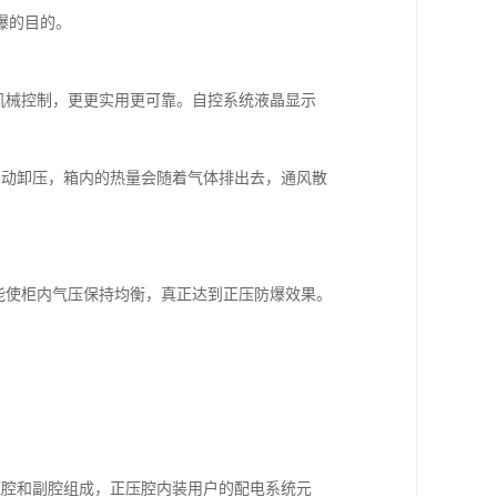
爆的目的。
机械控制，更更实用更可靠。自控系统液晶显示
阀自动卸压，箱内的热量会随着气体排出去，通风散
能使柜内气压保持均衡，真正达到正压防爆效果。
压腔和副腔组成，正压腔内装用户的配电系统元