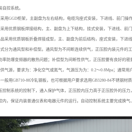
装自控系统。
品采用GGD柜架，主副盘为左右结构，电缆沟座式安装，下进线、前门操
品采用优质钢板焊接结构，主、副盘为上下结构，挂式安装，下进线、前
产品采用优质钢板折叠焊接成型，主、副盘为前后结构，座式安装，下进
方式分为通风型和补偿型。通风型为不间断连续供气，正压腔内装元件的
功率防爆变频器的散热问题；补偿型为间断性供气，正压腔要有良好的密
提供气源，要求为：净化空气或氮气，气源压为为：0.2～0.8Mpa；通常
一般用GB710-88冷轧钢板，也可根据用户要求选用GB3280-84不锈钢材
压控制系统的控制下，通入保护气体，正压腔内压力高于正压腔外的压力
腔内，保证内装普通仪表和电器元件的运行。自动控制系统主要完成换气