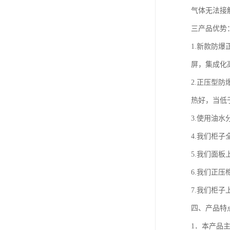
气体无法接
三产品优势
1.新款防
屏，集成化
2.正压型
热好，当低于
3.使用油
4.我们柜
5.我们面
6.我们正
7.我们柜
四、产品特
1．本产品