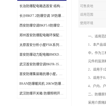
长治防爆配电箱选首安 结构紧凑、价格合理、资质齐全
可售卖地
适用范围
长沙BKF7.2防爆空调 3P防爆空调与普通空调有什么区别
使用环境
西安防爆空调BKF5.0防爆空调技术参数
郑州首安防爆配电箱环保配套用防爆配电箱
一、适用范围
1．本产品
太原首安分析小屋PXK系列在线分析小屋厂家
中，作为三相
首安防爆动力配电箱BMXD系列防爆配电箱技术参数
元件的监测
武汉首安防爆空调BKFR-35防爆空调生产厂家
2．适用于1
首安防爆集装箱抗爆小屋，危化品暂存间厂家批发
3．适用于II
BSAN防爆暖风机 20KW防爆工业暖风机
4．户内、
武汉防爆开关箱 防爆照明开关箱厂家
二、防爆原
采用介质隔