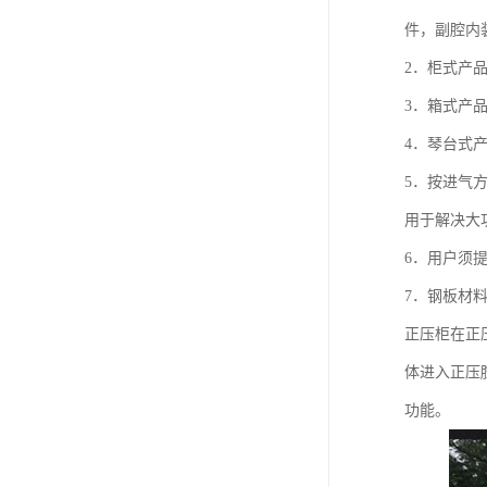
件，副腔内
2．柜式产
3．箱式产
4．琴台式
5．按进气
用于解决大
6．用户须
7．钢板材料
正压柜在正
体进入正压
功能。