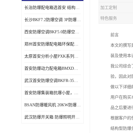
长治防爆配电箱选首安 结构紧凑、价格合理、资质齐全
加工定制
特色服务
长沙BKF7.2防爆空调 3P防爆空调与普通空调有什么区别
西安防爆空调BKF5.0防爆空调技术参数
前言
郑州首安防爆配电箱环保配套用防爆配电箱
本文的撰写
装及使用本
太原首安分析小屋PXK系列在线分析小屋厂家
我公司综合
首安防爆动力配电箱BMXD系列防爆配电箱技术参数
验，因此对
武汉首安防爆空调BKFR-35防爆空调生产厂家
做以下详细
首安防爆集装箱抗爆小屋，危化品暂存间厂家批发
用户在购买
BSAN防爆暖风机 20KW防爆工业暖风机
品之后要进
武汉防爆开关箱 防爆照明开关箱厂家
根据客户的
结构型防爆