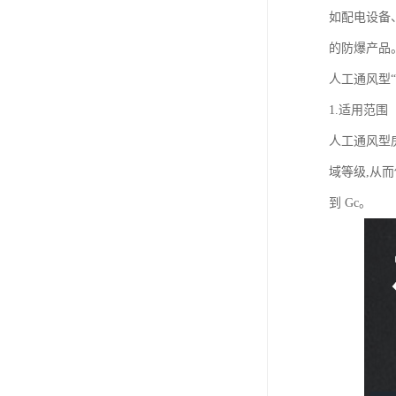
如配电设备
的防爆产品
人工通风型“
1.适用范围
人工通风型
域等级,从而使
到 Gc。