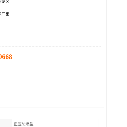
卧龙区
屋厂家
0668
正压防爆型