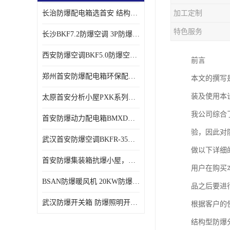
长治防爆配电箱选首安 结构紧凑、价格合理、资质齐全
加工定制
特色服务
长沙BKF7.2防爆空调 3P防爆空调与普通空调有什么区别
西安防爆空调BKF5.0防爆空调技术参数
前言
郑州首安防爆配电箱环保配套用防爆配电箱
本文的撰写
装及使用本
太原首安分析小屋PXK系列在线分析小屋厂家
我公司综合
首安防爆动力配电箱BMXD系列防爆配电箱技术参数
验，因此对
武汉首安防爆空调BKFR-35防爆空调生产厂家
做以下详细
首安防爆集装箱抗爆小屋，危化品暂存间厂家批发
用户在购买
BSAN防爆暖风机 20KW防爆工业暖风机
品之后要进
武汉防爆开关箱 防爆照明开关箱厂家
根据客户的
结构型防爆