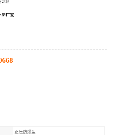
卧龙区
小屋厂家
0668
正压防爆型