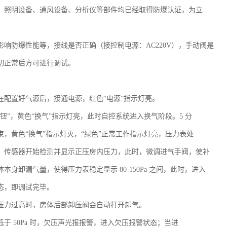
、照明设备、通风设备、分析仪等部件均已经取得防爆认证，为立
。
影响防爆性能等，接线是否正确（接控制电源：AC220V），手动阀是
切正常后方可进行调试。
法
在配置好气源后，接通电源，红色“电源”指示灯亮。
钮”，黄色“换气”指示灯亮，此时自控系统进入换气阶段。5 分
束，黄色“换气”指示灯灭，“绿色”正常工作指示灯亮，压力表处
，传感器开始检测并显示正压房内压力，此时，微调进气手阀，使补
本身卸漏气量，使得压力表稳定显示 80-150Pa 之间，此时，进入
态，即调试完毕。
压力过高时，房体后部卸压阀会自动打开卸气。
于 50Pa 时，欠压声光报报警，进入欠压报警状态；当进