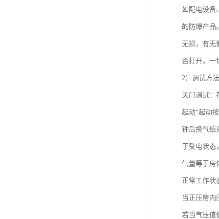
如配电设备
的防爆产品
无损，有无
否打开。一
2）调试方
关门调试：
起动“起动按
钟后换气结
于受电状态
气量等于房体
正常工作状
当正压房内
若当气压值低