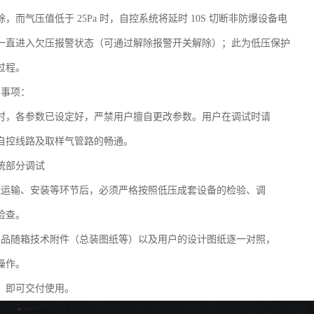
，而气压值低于 25Pa 时，自控系统将延时 10S 切断非防爆设备电
一直进入欠压报警状态（可通过解除报警开关解除）；此为低压保护
过程。
意事项：
时，各参数已设定好，严禁用户擅自更改参数。用户在调试时请
自控线路及取样气管路的畅通。
统部分调试
经运输、安装等环节后，必须严格按照低压成套设备的检验、调
检查。
产品随箱技术附件（总装图纸等）以及用户的设计图纸逐一对照，
操作。
，即可交付使用。