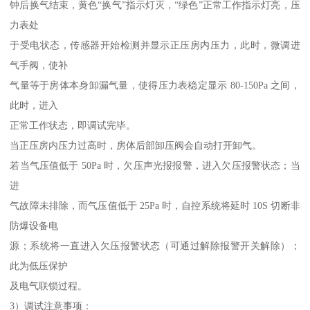
钟后换气结束，黄色“换气”指示灯灭，“绿色”正常工作指示灯亮，压
力表处
于受电状态，传感器开始检测并显示正压房内压力，此时，微调进
气手阀，使补
气量等于房体本身卸漏气量，使得压力表稳定显示 80-150Pa 之间，
此时，进入
正常工作状态，即调试完毕。
当正压房内压力过高时，房体后部卸压阀会自动打开卸气。
若当气压值低于 50Pa 时，欠压声光报报警，进入欠压报警状态；当
进
气故障未排除，而气压值低于 25Pa 时，自控系统将延时 10S 切断非
防爆设备电
源；系统将一直进入欠压报警状态（可通过解除报警开关解除）；
此为低压保护
及电气联锁过程。
3）调试注意事项：