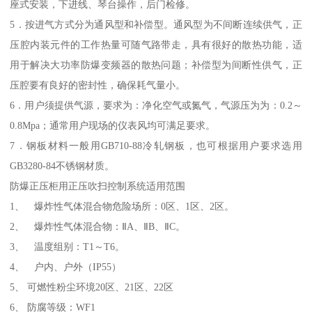
座式安装，下进线、琴台操作，后门检修。
5．按进气方式分为通风型和补偿型。通风型为不间断连续供气，正
压腔内装元件的工作热量可随气路带走，具有很好的散热功能，适
用于解决大功率防爆变频器的散热问题；补偿型为间断性供气，正
压腔要有良好的密封性，确保耗气量小。
6．用户须提供气源，要求为：净化空气或氮气，气源压为为：0.2～
0.8Mpa；通常用户现场的仪表风均可满足要求。
7．钢板材料一般用GB710-88冷轧钢板，也可根据用户要求选用
GB3280-84不锈钢材质。
防爆正压柜用正压吹扫控制系统适用范围
1、 爆炸性气体混合物危险场所：0区、1区、2区。
2、 爆炸性气体混合物：ⅡA、ⅡB、ⅡC。
3、 温度组别：T1～T6。
4、 户内、户外（IP55）
5、 可燃性粉尘环境20区、21区、22区
6、 防腐等级：WF1