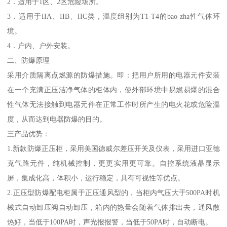
2．适用于1区、2区危险场所。
3．适用于IIA、IIB、IIC类，温度组别为T1-T4的bao zha性气体环
境。
4．户内、户外安装。
二、防爆原理
采用介质隔离点燃源的防爆措施。即：把用户所用的电器元件安装
在一个充满正压洁净气体的柜体内，使外部环境中易燃易爆的混合
性气体无法接触到电器元件在正常工作时所产生的电火花或危险温
度，从而达到电器防爆的目的。
三产品优势：
1.新款防爆正压柜，采用美国德威尔差压开关及仪表，采用进口亚德
克气路元件，纯机械控制，更更实用更可靠。自控系统液晶显示
屏，集成化高，体积小，运行稳定，具有可视性等优点。
2.正压型防爆配电柜属于正压通风型的，当柜内气压大于500PA时机
械式自动卸压阀自动卸压，箱内的热量会随着气体排出去，通风散
热好，当低于100PA时，声光报报警，当低于50PA时，自动断电。