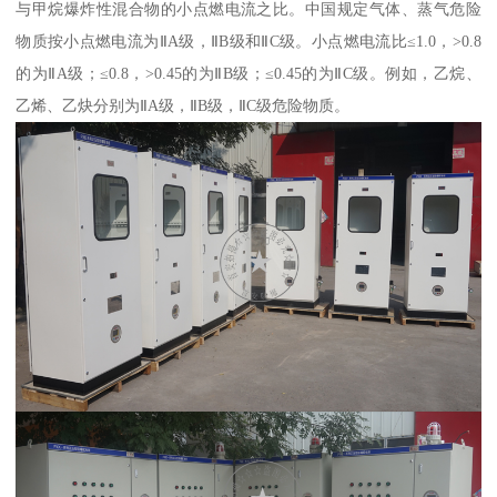
与甲烷爆炸性混合物的小点燃电流之比。中国规定气体、蒸气危险
物质按小点燃电流为ⅡA级，ⅡB级和ⅡC级。小点燃电流比≤1.0，>0.8
的为ⅡA级；≤0.8，>0.45的为ⅡB级；≤0.45的为ⅡC级。例如，乙烷、
乙烯、乙炔分别为ⅡA级，ⅡB级，ⅡC级危险物质。