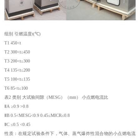
组别 引燃温度t(℃)
T1 450<t
T2 300<t≤450
T3 200<t≤300
T4 135<t≤200
T5 100<t≤135
T6 85<t≤100
表2 类别 大试验间隙（MESG）（mm） 小点燃电流比
ⅡA ≥0.9 >0.8
ⅡB 0.5<MESG<0.9 0.45≤MICR≤0.8
ⅡC ≤0.5 <0.45
性质：在规定试验条件下，气体、蒸气爆炸性混合物的小点燃电流