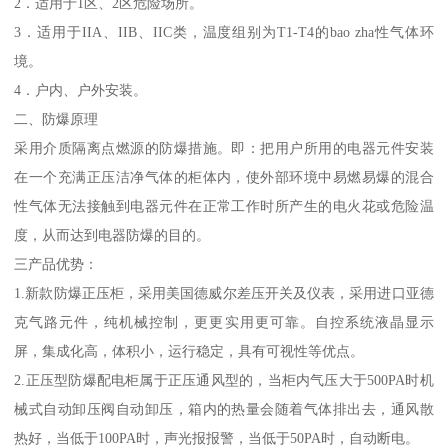
2．适用于1区、2区危险场所。
3．适用于IIA、IIB、IIC类，温度组别为T1-T4的bao zha性气体环
境。
4．户内、户外安装。
二、防爆原理
采用介质隔离点燃源的防爆措施。即：把用户所用的电器元件安装
在一个充满正压洁净气体的柜体内，使外部环境中易燃易爆的混合
性气体无法接触到电器元件在正常工作时所产生的电火花或危险温
度，从而达到电器防爆的目的。
三产品优势：
1.新款防爆正压柜，采用美国德威尔差压开关及仪表，采用进口亚德
克气路元件，纯机械控制，更更实用更可靠。自控系统液晶显示
屏，集成化高，体积小，运行稳定，具有可视性等优点。
2.正压型防爆配电柜属于正压通风型的，当柜内气压大于500PA时机
械式自动卸压阀自动卸压，箱内的热量会随着气体排出去，通风散
热好，当低于100PA时，声光报报警，当低于50PA时，自动断电。