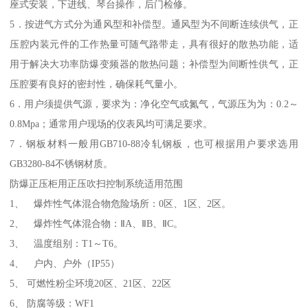
座式安装，下进线、琴台操作，后门检修。
5．按进气方式分为通风型和补偿型。通风型为不间断连续供气，正
压腔内装元件的工作热量可随气路带走，具有很好的散热功能，适
用于解决大功率防爆变频器的散热问题；补偿型为间断性供气，正
压腔要有良好的密封性，确保耗气量小。
6．用户须提供气源，要求为：净化空气或氮气，气源压为为：0.2～
0.8Mpa；通常用户现场的仪表风均可满足要求。
7．钢板材料一般用GB710-88冷轧钢板，也可根据用户要求选用
GB3280-84不锈钢材质。
防爆正压柜用正压吹扫控制系统适用范围
1、 爆炸性气体混合物危险场所：0区、1区、2区。
2、 爆炸性气体混合物：ⅡA、ⅡB、ⅡC。
3、 温度组别：T1～T6。
4、 户内、户外（IP55）
5、 可燃性粉尘环境20区、21区、22区
6、 防腐等级：WF1