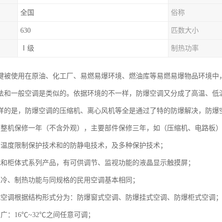
全国
俗称
630
匹数大小
Ⅰ级
制热功率
键被使用在原油、化工厂、易燃易爆环境、燃油库等易燃易爆物品环境中
法和一般空调是类似的。依据环境的不一样，防爆空调又分成了高温、低
样的是，防爆空调的压缩机、离心风机等全是通过了特的防爆解决，防爆
调整机保修一年（不含外观），主要部件保修三年，如（压缩机、电路板
面温度限制保护技术和的防静电技术，及多种保护技术；
式和柜体式系列产品，有可供调节、监视功能的液晶显示触摸屏；
制冷、制热功能与同规格的民用空调基本相同；
式空调根据结构形式分为：防爆窗式空调、防爆挂式空调、防爆柜式空调
广：16℃~32℃之间任意可调；