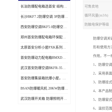
长治防爆配电箱选首安 结构紧凑、价格合理、资质齐全
可售卖地
循环风量(m3/h)
长沙BKF7.2防爆空调 3P防爆空调与普通空调有什么区别
防触电保护等级
西安防爆空调BKF5.0防爆空调技术参数
郑州首安防爆配电箱环保配套用防爆配电箱
防爆空调关
形和使用方
太原首安分析小屋PXK系列在线分析小屋厂家
作用，不一
首安防爆动力配电箱BMXD系列防爆配电箱技术参数
1、防爆空
武汉首安防爆空调BKFR-35防爆空调生产厂家
2、采用表
首安防爆集装箱抗爆小屋，危化品暂存间厂家批发
3、防爆挂
BSAN防爆暖风机 20KW防爆工业暖风机
4、本产品
武汉防爆开关箱 防爆照明开关箱厂家
5、防爆窗
6、温控范围