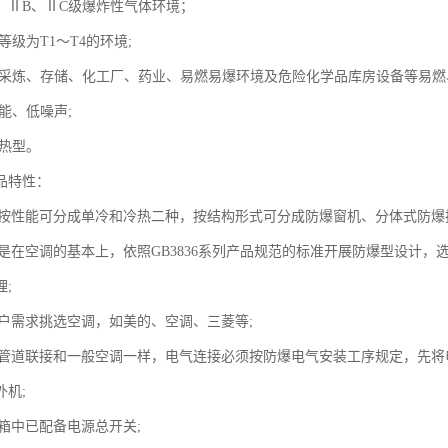
A、ⅡB、ⅡC级爆炸性气体环境；
等级为T1～T4的环境;
油采炼、存储、化工厂、药业、易燃易爆环境及危险化学品库房设备等易燃
能、低噪声;
冷热型。
品特性：
空调按性能可分成单冷和冷热二种，按结构形式可分成防爆窗机、分体式防爆
空调是在空调的基本上，依照GB3836系列产品规范的标准开展防爆型设计
;
客户需求挑选空调，如美的、空调、三菱等;
空调管道联接和一般空调一样，电气连接必须按防爆电气安装工序规定，先
外机;
制箱中已配备电源总开关;