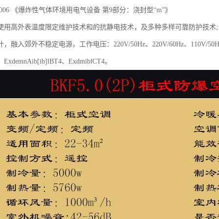
.9-2006 《爆炸性气体环境用电气设备 第9部分：浇封型“m”》
使用高外表温度限定维护技术和的抗静电技术，及多种多样可靠防护技术;
融入郊外不稳定电源，工作电压：220V/50Hz、220V/60Hz、110V/50H
demnAib[ib]‖BT4、Exdmib‖CT4。