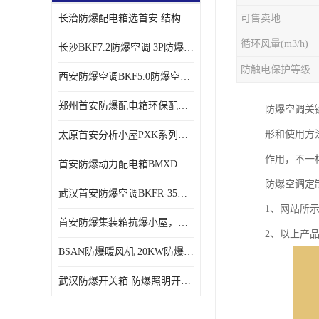
长治防爆配电箱选首安 结构紧凑、价格合理、资质齐全
可售卖地
循环风量(m3/h)
长沙BKF7.2防爆空调 3P防爆空调与普通空调有什么区别
防触电保护等级
西安防爆空调BKF5.0防爆空调技术参数
郑州首安防爆配电箱环保配套用防爆配电箱
防爆空调关
形和使用方
太原首安分析小屋PXK系列在线分析小屋厂家
作用，不一
首安防爆动力配电箱BMXD系列防爆配电箱技术参数
防爆空调定
武汉首安防爆空调BKFR-35防爆空调生产厂家
1、网站所
首安防爆集装箱抗爆小屋，危化品暂存间厂家批发
2、以上产
BSAN防爆暖风机 20KW防爆工业暖风机
武汉防爆开关箱 防爆照明开关箱厂家