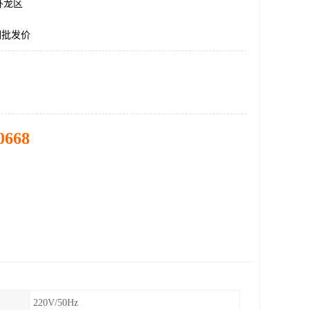
卧龙区
调批发价
0668
220V/50Hz