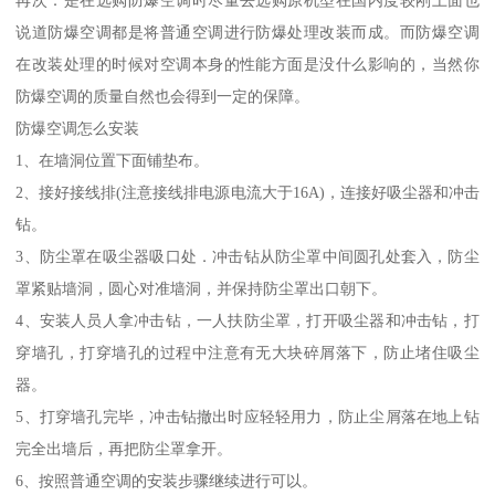
再次：是在选购防爆空调时尽量去选购原机型在国内度较刚上面也
说道防爆空调都是将普通空调进行防爆处理改装而成。而防爆空调
在改装处理的时候对空调本身的性能方面是没什么影响的，当然你
防爆空调的质量自然也会得到一定的保障。
防爆空调怎么安装
1、在墙洞位置下面铺垫布。
2、接好接线排(注意接线排电源电流大于16A)，连接好吸尘器和冲击
钻。
3、防尘罩在吸尘器吸口处．冲击钻从防尘罩中间圆孔处套入，防尘
罩紧贴墙洞，圆心对准墙洞，并保持防尘罩出口朝下。
4、安装人员人拿冲击钻，一人扶防尘罩，打开吸尘器和冲击钻，打
穿墙孔，打穿墙孔的过程中注意有无大块碎屑落下，防止堵住吸尘
器。
5、打穿墙孔完毕，冲击钻撤出时应轻轻用力，防止尘屑落在地上钻
完全出墙后，再把防尘罩拿开。
6、按照普通空调的安装步骤继续进行可以。