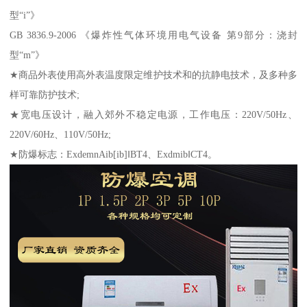
型“i”》
GB 3836.9-2006 《爆炸性气体环境用电气设备 第9部分：浇封
型“m”》
★商品外表使用高外表温度限定维护技术和的抗静电技术，及多种多
样可靠防护技术;
★宽电压设计，融入郊外不稳定电源，工作电压：220V/50Hz、
220V/60Hz、110V/50Hz;
★防爆标志：ExdemnAib[ib]‖BT4、Exdmib‖CT4。