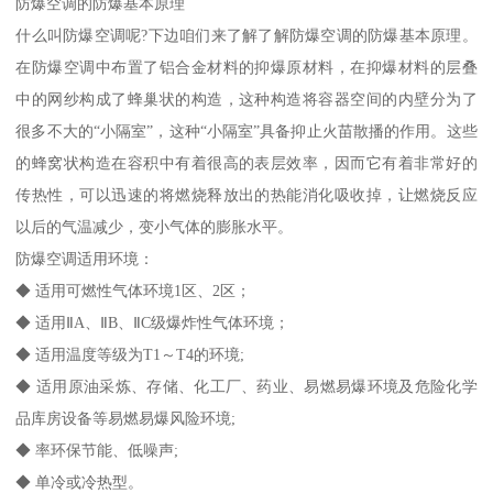
防爆空调的防爆基本原理
什么叫防爆空调呢?下边咱们来了解了解防爆空调的防爆基本原理。
在防爆空调中布置了铝合金材料的抑爆原材料，在抑爆材料的层叠
中的网纱构成了蜂巢状的构造，这种构造将容器空间的内壁分为了
很多不大的“小隔室”，这种“小隔室”具备抑止火苗散播的作用。这些
的蜂窝状构造在容积中有着很高的表层效率，因而它有着非常好的
传热性，可以迅速的将燃烧释放出的热能消化吸收掉，让燃烧反应
以后的气温减少，变小气体的膨胀水平。
防爆空调适用环境：
◆ 适用可燃性气体环境1区、2区；
◆ 适用ⅡA、ⅡB、ⅡC级爆炸性气体环境；
◆ 适用温度等级为T1～T4的环境;
◆ 适用原油采炼、存储、化工厂、药业、易燃易爆环境及危险化学
品库房设备等易燃易爆风险环境;
◆ 率环保节能、低噪声;
◆ 单冷或冷热型。