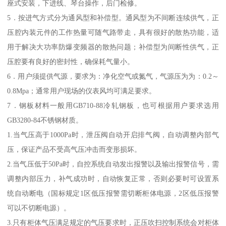
座式安装，下进线、琴台操作，后门检修。
5．按进气方式分为通风型和补偿型。通风型为不间断连续供气，正
压腔内装元件的工作热量可随气路带走，具有很好的散热功能，适
用于解决大功率防爆变频器的散热问题；补偿型为间断性供气，正
压腔要有良好的密封性，确保耗气量小。
6．用户须提供气源，要求为：净化空气或氮气，气源压为为：0.2～
0.8Mpa；通常用户现场的仪表风均可满足要求。
7．钢板材料一般用GB710-88冷轧钢板，也可根据用户要求选用
GB3280-84不锈钢材质。
1.当气压高于1000Pa时，泄压阀自动开启排气阀，自动调整内部气
压，保证产品不受高气压冲击而变形损坏。
2.当气压低于50Pa时，自控系统自动发出报警以及输出报警信号，需
调整内部压力，补气成功时，自动恢复正常，否则必要时可设置系
统自动断电（国标规定1区低压报警需切断柜体电源，2区低压报警
可以不切断电源）。
3.只有柜体气压满足规定的气压要求时，正压吹扫控制系统会对柜体