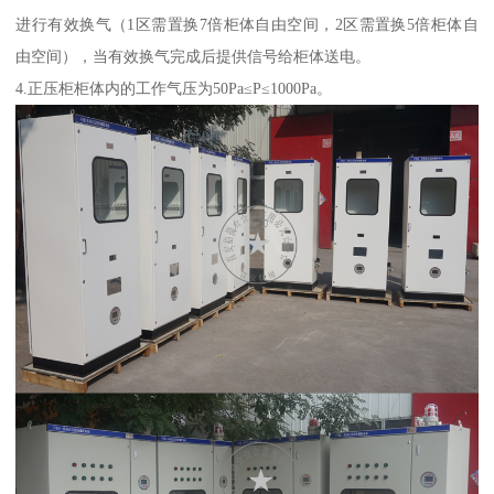
进行有效换气（1区需置换7倍柜体自由空间，2区需置换5倍柜体自
由空间），当有效换气完成后提供信号给柜体送电。
4.正压柜柜体内的工作气压为50Pa≤P≤1000Pa。