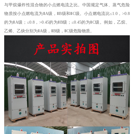
与甲烷爆炸性混合物的小点燃电流之比。中国规定气体、蒸气危险
物质按小点燃电流为ⅡA级，ⅡB级和ⅡC级。小点燃电流比≤1.0，>0.8
的为ⅡA级；≤0.8，>0.45的为ⅡB级；≤0.45的为ⅡC级。例如，乙烷、
乙烯、乙炔分别为ⅡA级，ⅡB级，ⅡC级危险物质。