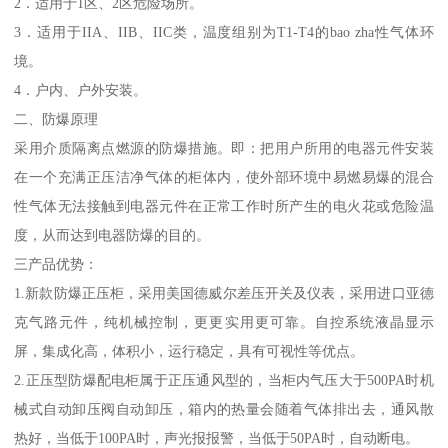
2．适用于1区、2区危险场所。
3．适用于IIA、IIB、IIC类，温度组别为T1-T4的bao zha性气体环
境。
4．户内、户外安装。
二、防爆原理
采用介质隔离点燃源的防爆措施。即：把用户所用的电器元件安装
在一个充满正压洁净气体的柜体内，使外部环境中易燃易爆的混合
性气体无法接触到电器元件在正常工作时所产生的电火花或危险温
度，从而达到电器防爆的目的。
三产品优势：
1.新款防爆正压柜，采用美国德威尔差压开关及仪表，采用进口亚德
克气路元件，纯机械控制，更更实用更可靠。自控系统液晶显示
屏，集成化高，体积小，运行稳定，具有可视性等优点。
2.正压型防爆配电柜属于正压通风型的，当柜内气压大于500PA时机
械式自动卸压阀自动卸压，箱内的热量会随着气体排出去，通风散
热好，当低于100PA时，声光报报警，当低于50PA时，自动断电。