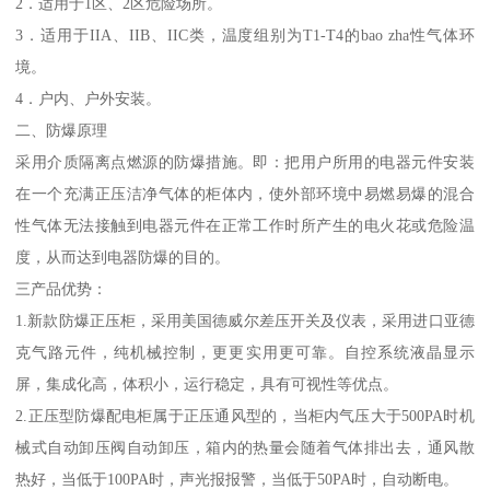
2．适用于1区、2区危险场所。
3．适用于IIA、IIB、IIC类，温度组别为T1-T4的bao zha性气体环
境。
4．户内、户外安装。
二、防爆原理
采用介质隔离点燃源的防爆措施。即：把用户所用的电器元件安装
在一个充满正压洁净气体的柜体内，使外部环境中易燃易爆的混合
性气体无法接触到电器元件在正常工作时所产生的电火花或危险温
度，从而达到电器防爆的目的。
三产品优势：
1.新款防爆正压柜，采用美国德威尔差压开关及仪表，采用进口亚德
克气路元件，纯机械控制，更更实用更可靠。自控系统液晶显示
屏，集成化高，体积小，运行稳定，具有可视性等优点。
2.正压型防爆配电柜属于正压通风型的，当柜内气压大于500PA时机
械式自动卸压阀自动卸压，箱内的热量会随着气体排出去，通风散
热好，当低于100PA时，声光报报警，当低于50PA时，自动断电。