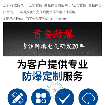
进行有效换气（1区需置换7倍柜体自由空间，2区需置换5倍柜体自
由空间），当有效换气完成后提供信号给柜体送电。
4.正压柜柜体内的工作气压为50Pa≤P≤1000Pa。