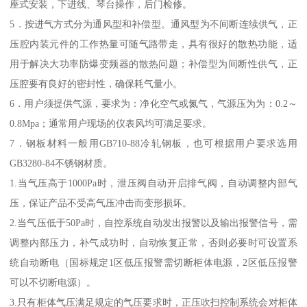
座式安装，下进线、琴台操作，后门检修。
5．按进气方式分为通风型和补偿型。通风型为不间断连续供气，正
压腔内装元件的工作热量可随气路带走，具有很好的散热功能，适
用于解决大功率防爆变频器的散热问题；补偿型为间断性供气，正
压腔要有良好的密封性，确保耗气量小。
6．用户须提供气源，要求为：净化空气或氮气，气源压为为：0.2～
0.8Mpa；通常用户现场的仪表风均可满足要求。
7．钢板材料一般用GB710-88冷轧钢板，也可根据用户要求选用
GB3280-84不锈钢材质。
1.当气压高于1000Pa时，泄压阀自动开启排气阀，自动调整内部气
压，保证产品不受高气压冲击而变形损坏。
2.当气压低于50Pa时，自控系统自动发出报警以及输出报警信号，需
调整内部压力，补气成功时，自动恢复正常，否则必要时可设置系
统自动断电（国标规定1区低压报警需切断柜体电源，2区低压报警
可以不切断电源）。
3.只有柜体气压满足规定的气压要求时，正压吹扫控制系统会对柜体