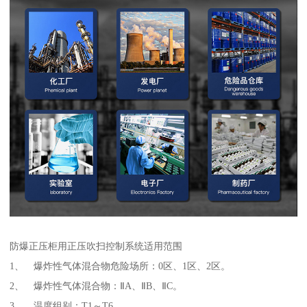
防爆正压柜用正压吹扫控制系统适用范围
1、 爆炸性气体混合物危险场所：0区、1区、2区。
2、 爆炸性气体混合物：ⅡA、ⅡB、ⅡC。
3、 温度组别：T1～T6。