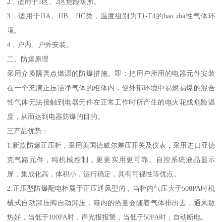
2．适用于1区、2区危险场所。
3．适用于IIA、IIB、IIC类，温度组别为T1-T4的bao zha性气体环
境。
4．户内、户外安装。
二、防爆原理
采用介质隔离点燃源的防爆措施。即：把用户所用的电器元件安装
在一个充满正压洁净气体的柜体内，使外部环境中易燃易爆的混合
性气体无法接触到电器元件在正常工作时所产生的电火花或危险温
度，从而达到电器防爆的目的。
三产品优势：
1.新款防爆正压柜，采用美国德威尔差压开关及仪表，采用进口亚德
克气路元件，纯机械控制，更更实用更可靠。自控系统液晶显示
屏，集成化高，体积小，运行稳定，具有可视性等优点。
2.正压型防爆配电柜属于正压通风型的，当柜内气压大于500PA时机
械式自动卸压阀自动卸压，箱内的热量会随着气体排出去，通风散
热好，当低于100PA时，声光报报警，当低于50PA时，自动断电。