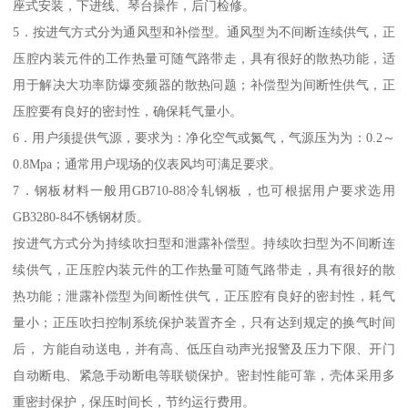
座式安装，下进线、琴台操作，后门检修。
5．按进气方式分为通风型和补偿型。通风型为不间断连续供气，正
压腔内装元件的工作热量可随气路带走，具有很好的散热功能，适
用于解决大功率防爆变频器的散热问题；补偿型为间断性供气，正
压腔要有良好的密封性，确保耗气量小。
6．用户须提供气源，要求为：净化空气或氮气，气源压为为：0.2～
0.8Mpa；通常用户现场的仪表风均可满足要求。
7．钢板材料一般用GB710-88冷轧钢板，也可根据用户要求选用
GB3280-84不锈钢材质。
按进气方式分为持续吹扫型和泄露补偿型。持续吹扫型为不间断连
续供气，正压腔内装元件的工作热量可随气路带走，具有很好的散
热功能；泄露补偿型为间断性供气，正压腔有良好的密封性，耗气
量小；正压吹扫控制系统保护装置齐全，只有达到规定的换气时间
后， 方能自动送电，并有高、低压自动声光报警及压力下限、开门
自动断电、紧急手动断电等联锁保护。密封性能可靠，壳体采用多
重密封保护，保压时间长，节约运行费用。