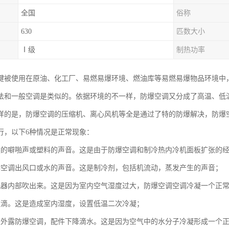
全国
俗称
630
匹数大小
Ⅰ级
制热功率
键被使用在原油、化工厂、易燃易爆环境、燃油库等易燃易爆物品环境中
法和一般空调是类似的。依据环境的不一样，防爆空调又分成了高温、低
样的是，防爆空调的压缩机、离心风机等全是通过了特的防爆解决，防爆
行，以下6种情况是正常现象：
然的噼啪声或塑料的声音。这是由于防爆空调和制冷热内冷机面板扩张的
爆空调出风口或水的声音。这是制冷剂，包括机流动，蒸发产生的声音；
机器内部吹出来。这是因为室内空气湿度过大，防爆空调空调冷凝一个正
道滴。这是造成室内湿度，设置低温二次冷凝；
道外露防爆空调，配件下降滴水。这是因为空气中的水分子冷凝形成一个