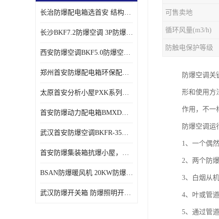
长治防爆配电箱选首安 结构紧凑、价格合理、资质齐全
可售卖地
循环风量(m3/h)
长沙BKF7.2防爆空调 3P防爆空调与普通空调有什么区别
防触电保护等级
西安防爆空调BKF5.0防爆空调技术参数
郑州首安防爆配电箱环保配套用防爆配电箱
防爆空调关
形和使用方
太原首安分析小屋PXK系列在线分析小屋厂家
作用，不一
首安防爆动力配电箱BMXD系列防爆配电箱技术参数
防爆空调运
武汉首安防爆空调BKFR-35防爆空调生产厂家
1、一个偶
首安防爆集装箱抗爆小屋，危化品暂存间厂家批发
2、两个防
BSAN防爆暖风机 20KW防爆工业暖风机
3、白烟从
武汉防爆开关箱 防爆照明开关箱厂家
4、叶或管
5、通过管