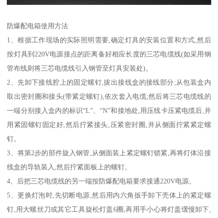
防爆配电箱使用方法
1、根据工作现场的实际照明需要,确定灯具的安装位置和方式,然后
按灯具到220V电源接点的距离备好相应长度的三芯电缆线(如采用钢
管布线则将三芯电缆线引入钢管至灯具安装处)。
2、先卸下接线腔上的固定螺钉,拔出接线盒的接线部分;从包装盒内
取出密封圈和接头(带紧定螺钉),依次套入电缆;然后将三芯电缆线的
一端分别接入盒内的标识“L”、“N”和接地处,用压线卡压紧电缆后,并
用紧固螺钉固定好,然后拧紧接头,压紧密封圈,并从侧面拧紧紧定螺
钉。
3、将第2步的部件旋入钢管,从侧面装上紧定螺钉锁紧,再将灯体沿接
线盒的导轨装入,然后拧紧面板上的螺钉。
4、后把三芯电缆线的另一端按防爆配电箱要求接通220V电源。
5、更换灯泡时,先切断电源,然后用内六角扳手卸下壳体上的紧定螺
钉,用大螺丝刀或其它工具旋松灯盖6圈,再用手小心将灯盖缓慢卸下,