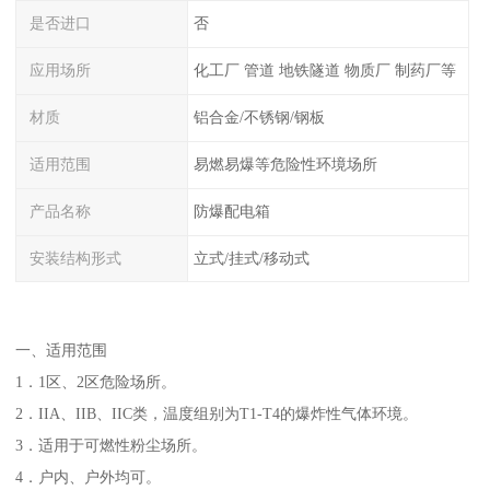
是否进口
否
应用场所
化工厂 管道 地铁隧道 物质厂 制药厂等
材质
铝合金/不锈钢/钢板
适用范围
易燃易爆等危险性环境场所
产品名称
防爆配电箱
安装结构形式
立式/挂式/移动式
一、适用范围
1．1区、2区危险场所。
2．IIA、IIB、IIC类，温度组别为T1-T4的爆炸性气体环境。
3．适用于可燃性粉尘场所。
4．户内、户外均可。