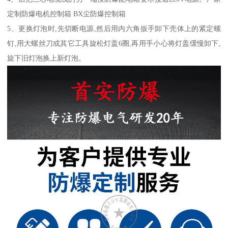
定制防爆电机控制箱 BX尘防爆控制箱
5、更换灯泡时,先切断电源,然后用内六角扳手卸下壳体上的紧定螺
钉,用大螺丝刀或其它工具旋松灯盖6圈,再用手小心将灯盖缓慢卸下,
旋下旧灯泡换上新灯泡。