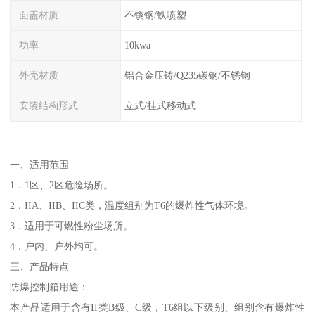
面盖材质
不锈钢/铁喷塑
功率
10kwa
外壳材质
铝合金压铸/Q235碳钢/不锈钢
安装结构形式
立式/挂式移动式
一、适用范围
1．1区、2区危险场所。
2．IIA、IIB、IIC类，温度组别为T6的爆炸性气体环境。
3．适用于可燃性粉尘场所。
4．户内、户外均可。
三、产品特点
防爆控制箱用途：
本产品适用于含有II类B级、C级，T6组以下级别、组别含有爆炸性