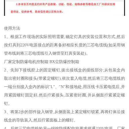
使用方法
1、根据工作现场的实际照明需要,确定灯具的安装位置和方式,然后
按灯具到220V电源接点的距离备好相应长度的三芯电缆线(如采用钢
管布线则将三芯电缆线引入钢管至灯具安装处)。
厂家定制防爆电机控制箱 BX尘防爆控制箱
2、先卸下接线腔上的固定螺钉,拔出接线盒的接线部分;从包装盒内
取出密封圈和接头(带紧定螺钉),依次套入电缆;然后将三芯电缆线的
一端分别接入盒内的标识"L"、"N"和接地处,用压线卡压紧电缆后,并
用紧固螺钉固定好,然后拧紧接头,压紧密封圈,并从侧面拧紧紧定螺
钉。
3、将第2步的部件旋入钢管,从侧面装上紧定螺钉锁紧,再将灯体沿接
线盒的导轨装入,然后拧紧面板上的螺钉。
4、后把三芯电缆线的另一端按防爆配电箱要求接通220V电源。厂家