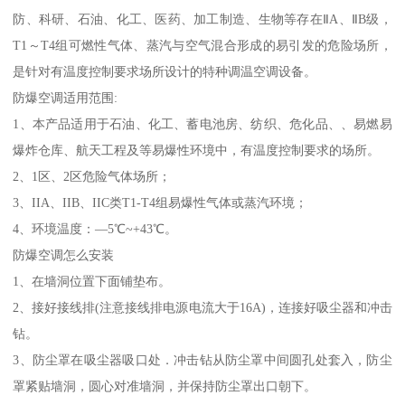
防、科研、石油、化工、医药、加工制造、生物等存在ⅡA、ⅡB级，
T1～T4组可燃性气体、蒸汽与空气混合形成的易引发的危险场所，
是针对有温度控制要求场所设计的特种调温空调设备。
防爆空调适用范围:
1、本产品适用于石油、化工、蓄电池房、纺织、危化品、、易燃易
爆炸仓库、航天工程及等易爆性环境中，有温度控制要求的场所。
2、1区、2区危险气体场所；
3、IIA、IIB、IIC类T1-T4组易爆性气体或蒸汽环境；
4、环境温度：—5℃~+43℃。
防爆空调怎么安装
1、在墙洞位置下面铺垫布。
2、接好接线排(注意接线排电源电流大于16A)，连接好吸尘器和冲击
钻。
3、防尘罩在吸尘器吸口处．冲击钻从防尘罩中间圆孔处套入，防尘
罩紧贴墙洞，圆心对准墙洞，并保持防尘罩出口朝下。