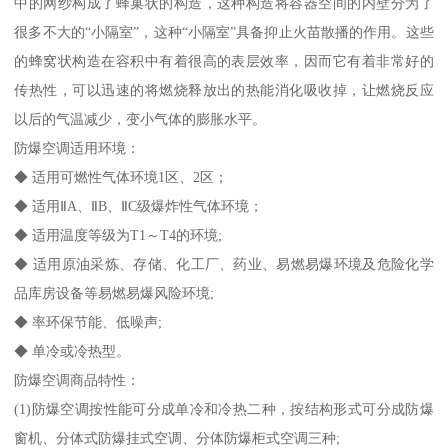
中的网纱构成了蜂巢状的构造，这种构造将容器空间的内壁分为了
很多不大的“小隔室”，这种“小隔室”具备抑止火苗散播的作用。这些
的蜂窝状构造在容积中有着很高的表层效率，因而它有着非常好的
传热性，可以迅速的将燃烧释放出的热能消化吸收掉，让燃烧反应
以后的气温减少，变小气体的膨胀水平。
防爆空调适用环境：
◆ 适用可燃性气体环境1区、2区；
◆ 适用ⅡA、ⅡB、ⅡC级爆炸性气体环境；
◆ 适用温度等级为T1～T4的环境;
◆ 适用原油采炼、存储、化工厂、药业、易燃易爆环境及危险化学
品库房设备等易燃易爆风险环境;
◆ 率环保节能、低噪声;
◆ 单冷或冷热型。
防爆空调商品特性：
(1)防爆空调按性能可分成单冷和冷热二种，按结构形式可分成防爆
窗机、分体式防爆挂式空调、分体防爆柜式空调三种;