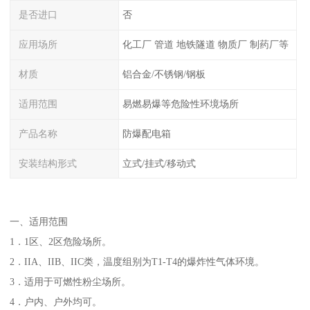
是否进口
否
应用场所
化工厂 管道 地铁隧道 物质厂 制药厂等
材质
铝合金/不锈钢/钢板
适用范围
易燃易爆等危险性环境场所
产品名称
防爆配电箱
安装结构形式
立式/挂式/移动式
一、适用范围
1．1区、2区危险场所。
2．IIA、IIB、IIC类，温度组别为T1-T4的爆炸性气体环境。
3．适用于可燃性粉尘场所。
4．户内、户外均可。