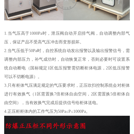
1.当气压高于1000Pa时，泄压阀自动开启排气阀，自动调整内部气
压，保证产品不受高气压冲击而变形损坏。
2.当气压低于50Pa时，自控系统自动发出报警以及输出报警信号，需
调整内部压力，补气成功时，自动恢复正常，否则必要时可设置系
统自动断电（国标规定1区低压报警需切断柜体电源，2区低压报警
可以不切断电源）。
3.只有柜体气压满足规定的气压要求时，正压吹扫控制系统会对柜体
进行有效换气（1区需置换7倍柜体自由空间，2区需置换5倍柜体自
由空间），当有效换气完成后提供信号给柜体送电。
4.正压柜柜体内的工作气压为50Pa≤P≤1000Pa。