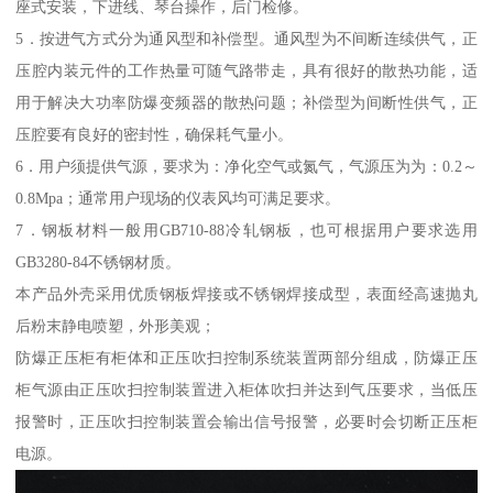
座式安装，下进线、琴台操作，后门检修。
5．按进气方式分为通风型和补偿型。通风型为不间断连续供气，正
压腔内装元件的工作热量可随气路带走，具有很好的散热功能，适
用于解决大功率防爆变频器的散热问题；补偿型为间断性供气，正
压腔要有良好的密封性，确保耗气量小。
6．用户须提供气源，要求为：净化空气或氮气，气源压为为：0.2～
0.8Mpa；通常用户现场的仪表风均可满足要求。
7．钢板材料一般用GB710-88冷轧钢板，也可根据用户要求选用
GB3280-84不锈钢材质。
本产品外壳采用优质钢板焊接或不锈钢焊接成型，表面经高速抛丸
后粉末静电喷塑，外形美观；
防爆正压柜有柜体和正压吹扫控制系统装置两部分组成，防爆正压
柜气源由正压吹扫控制装置进入柜体吹扫并达到气压要求，当低压
报警时，正压吹扫控制装置会输出信号报警，必要时会切断正压柜
电源。