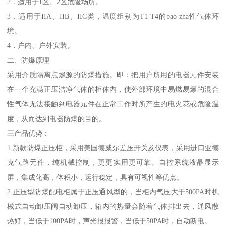
2．适用于1区、2区危险场所。
3．适用于IIA、IIB、IIC类，温度组别为T1-T4的bao zha性气体环
境。
4．户内、户外安装。
二、防爆原理
采用介质隔离点燃源的防爆措施。即：把用户所用的电器元件安装
在一个充满正压洁净气体的柜体内，使外部环境中易燃易爆的混合
性气体无法接触到电器元件在正常工作时所产生的电火花或危险温
度，从而达到电器防爆的目的。
三产品优势：
1.新款防爆正压柜，采用美国德威尔差压开关及仪表，采用进口亚德
克气路元件，纯机械控制，更更实用更可靠。自控系统液晶显示
屏，集成化高，体积小，运行稳定，具有可视性等优点。
2.正压型防爆配电柜属于正压通风型的，当柜内气压大于500PA时机
械式自动卸压阀自动卸压，箱内的热量会随着气体排出去，通风散
热好，当低于100PA时，声光报报警，当低于50PA时，自动断电。