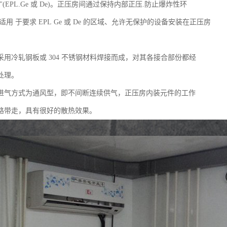
"(EPL.Ge 或 De)。正压房间通过保持内部正压.防止爆炸性环
适用 于要求 EPL Ge 或 De 的区域、允许无保护的设备安装在正压房
采用冷轧钢板或 304 不锈钢材料焊接而成，对其各接合部份都经
处理。
进气方式为通风型，即不间断连续供气，正压房内装元件的工作
路带走，具有很好的散热效果。