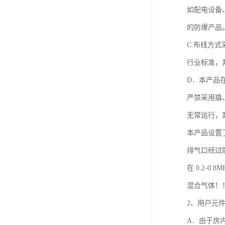
如配电设备
的防爆产品
C.布线方
行业标准，
D．本产品
严禁采用撬
无常运行，
本产品设置
排气口经过
在 0.2-
混合气体！
2、用户元
A．由于房