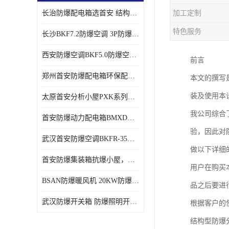
长治防爆配电箱选首安 结构紧凑、价格合理、资质齐全
加工定制
特色服务
长沙BKF7.2防爆空调 3P防爆空调与普通空调有什么区别
西安防爆空调BKF5.0防爆空调技术参数
前言
郑州首安防爆配电箱环保配套用防爆配电箱
本文的撰写
装及使用本
太原首安分析小屋PXK系列在线分析小屋厂家
我公司综合
首安防爆动力配电箱BMXD系列防爆配电箱技术参数
验，因此对
武汉首安防爆空调BKFR-35防爆空调生产厂家
做以下详细
首安防爆集装箱抗爆小屋，危化品暂存间厂家批发
用户在购买
BSAN防爆暖风机 20KW防爆工业暖风机
品之后要进
武汉防爆开关箱 防爆照明开关箱厂家
根据客户的
结构型防爆