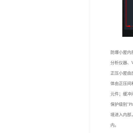
防爆小屋内
分析仪器、
正压小屋由
体由正压间
元件；缓冲
保护级别"P
境进入内部，
内。