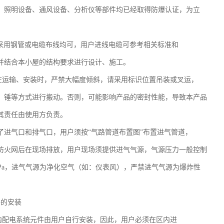
、照明设备、通风设备、分析仪等部件均已经取得防爆认证，为立
。
式采用钢管或电缆布线均可，用户进线电缆可参考相关标准和
并结合本小屋的结构要求进行设计、施工。
在运输、安装时，严禁大幅度倾斜，请采用标识位置吊装或叉运，
、锤等方式进行搬动。否则，可能影响产品的密封性能，导致本产品
其责任由使用方负责。
了进气口和排气口，用户须按“气路管道布置图”布置进气管道，
防火网后在现场排放，用户现场须提供进气气源，气源压力一般控制
0.8MPa，进气气源为净化空气（如：仪表风），严禁进气气源为爆炸性
！
件的安装
内配电系统元件由用户自行安装，因此，用户必须在区内进