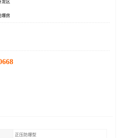
卧龙区
防爆房
0668
正压防爆型