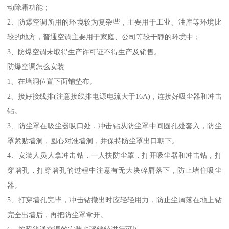
动除霜功能；
2、防爆空调所用的环境较为复杂些，主要用于工业、油库等环境比
较的地方，普通空调主要用于家庭、公司等较干静的环境中；
3、防爆空调未取得生产许可证不得生产及销售。
防爆空调怎么安装
1、在墙洞位置下面铺垫布。
2、接好接线排(注意接线排电源电流大于16A)，连接好吸尘器和冲击
钻。
3、防尘罩在吸尘器吸口处．冲击钻从防尘罩中间圆孔处套入，防尘
罩紧贴墙洞，圆心对准墙洞，并保持防尘罩出口朝下。
4、安装人员人拿冲击钻，一人扶防尘罩，打开吸尘器和冲击钻，打
穿墙孔，打穿墙孔的过程中注意有无大块碎屑落下，防止堵住吸尘
器。
5、打穿墙孔完毕，冲击钻撤出时应轻轻用力，防止尘屑落在地上钻
完全出墙后，再把防尘罩拿开。