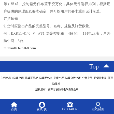
等）组成。控制箱元件布置千变万化，具体元件选择排列，根据用
户提供的原理图及要求确定，并可按用户的要求重新设计制造。
订货须知
订货时应指出产品的完整型号、名称、规格及订货数量。
例：BXK51-4140 V WF1 防爆控制箱，4钮4灯，1只电压表，户外
防中腐，3台。
m.nysnfb.b2b168.com
Top
主营产品：防爆空调 防爆正压柜 防爆配电箱 防爆小屋 防爆分析小屋 分析小屋 防爆控制箱 正压
防爆柜
版权所有：南阳首安防爆电气有限公司
首页
在线QQ
13333640668
在线留言