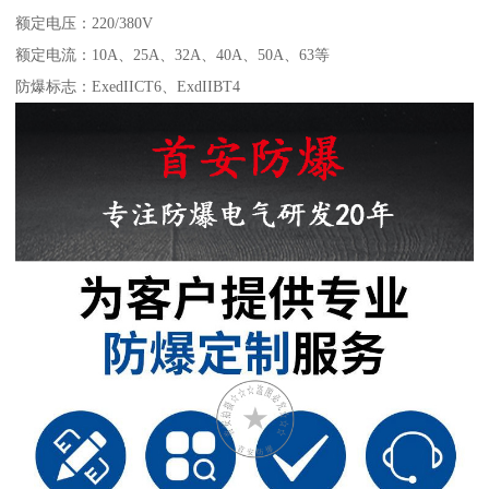
额定电压：220/380V
额定电流：10A、25A、32A、40A、50A、63等
防爆标志：ExedIICT6、ExdIIBT4