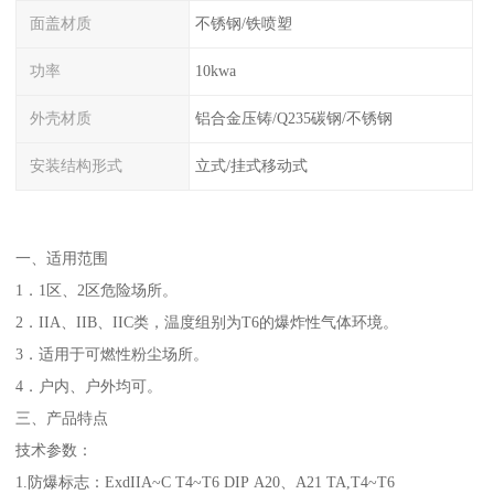
面盖材质
不锈钢/铁喷塑
功率
10kwa
外壳材质
铝合金压铸/Q235碳钢/不锈钢
安装结构形式
立式/挂式移动式
一、适用范围
1．1区、2区危险场所。
2．IIA、IIB、IIC类，温度组别为T6的爆炸性气体环境。
3．适用于可燃性粉尘场所。
4．户内、户外均可。
三、产品特点
技术参数：
1.防爆标志：ExdIIA~C T4~T6 DIP A20、A21 TA,T4~T6