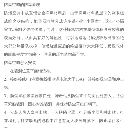
防爆空调的防爆原理：
防爆空调中放置铝合金抑爆材料后，由于抑爆材料叠层中的网眼组
成蜂窝状结构，把容器内腔分成许多很小的“小隔室”，这些“小隔
室”以遏制火焰的传播，同时，这种蜂窝结构在单位体积具有较高的
表面效能，从而具有好的导热性，可以迅速地将燃烧释放出来的绝
大部分热量吸收掉，使燃烧反应后的终温度Tf大大降低，反应气体
的膨胀程度大为缩小，容器的压力值增高不大。
防爆空调怎么安装
1、在墙洞位置下面铺垫布。
2、接好接线排(注意接线排电源电流大于16A)，连接好吸尘器和冲击
钻。
3、防尘罩在吸尘器吸口处．冲击钻从防尘罩中间圆孔处套入，防尘
罩紧贴墙洞，圆心对准墙洞，并保持防尘罩出口朝下。
4、安装人员人拿冲击钻，一人扶防尘罩，打开吸尘器和冲击钻，打
穿墙孔，打穿墙孔的过程中注意有无大块碎屑落下，防止堵住吸尘