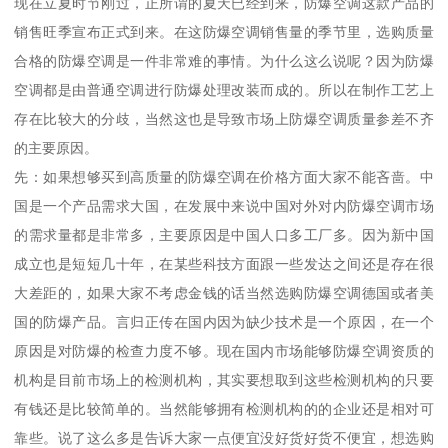
现在立夏时节刚过，正所谓的夏天已经到来，防爆空调这款产品的
销售旺季宣布正式到来。在这防爆空调销售量的季节里，选购质量
合格的防爆空调是一件非常难的事情。为什么这么说呢？因为防爆
空调都是由普通空调进行防爆处理改装而成的。所以在制作工艺上
存在比较大的分歧，当然这也是导致市场上防爆空调质量参差不齐
的主要原因。
先：如果想够买到高质量的防爆空调在价格方面大家不能吝啬。中
国是一个产品需求大国，在发展中来说中国对外对内防爆空调市场
的需求量都是非常多，主要原因是中国人口多工厂多。因为新中国
成立也是短短几十年，在某些科技方面跟一些发达之间还是存在很
大差距的，如果大家不考虑金钱的话当然选购防爆空调德国或者美
国的防爆产品。言归正传在国内因为缺少技术是一个原因，在一个
原因是对防爆的检查力度不够。现在国内市场能够防爆空调资质的
机构是目前市场上的检测机构，其实要想取到这些检测机构的只要
有钱还是比较简单的。当然能够拥有检测机构的的企业还是相对可
靠些。说了这么多是告诉大家一点便宜没好货好货不便宜，想选购