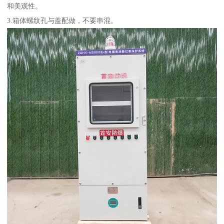
和美观性。
3.箱体螺纹孔与盖配做，不要串混。