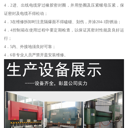
4．2进、出线电缆穿过橡胶密封圈，并用垫圈及压紧螺母压紧，保
证密封及电缆不得松动；
4．3在维修拆卸时注意隔爆面不得磕碰、划伤，并涂204-1防锈油；
4．4控制箱在使用过程中要定期检查，以保证其密封性能及良好运
行；
4．5内、外接地须良好可靠；
4．6非专业人员严禁开盖安装维修。