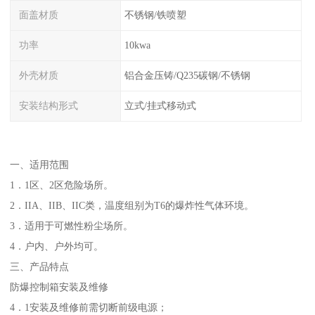
面盖材质
不锈钢/铁喷塑
功率
10kwa
外壳材质
铝合金压铸/Q235碳钢/不锈钢
安装结构形式
立式/挂式移动式
一、适用范围
1．1区、2区危险场所。
2．IIA、IIB、IIC类，温度组别为T6的爆炸性气体环境。
3．适用于可燃性粉尘场所。
4．户内、户外均可。
三、产品特点
防爆控制箱安装及维修
4．1安装及维修前需切断前级电源；