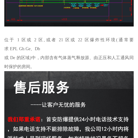
位于 1 区或 2 区,或者 21 区或 22 区爆炸性环境(通常要
求 EPL Gb.Ge、Db
或 De 的区域)中，内部含有气体蒸气释放源、由正压和人工通风同
时保护的房间。