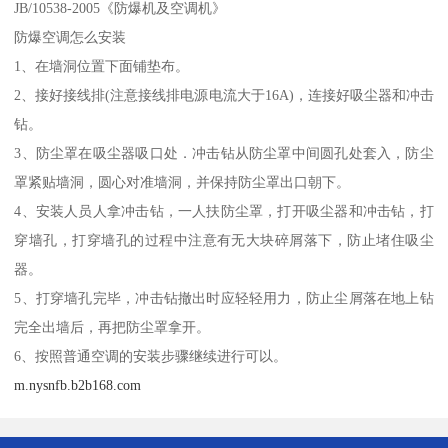
JB/10538-2005《防爆机及空调机》
防爆空调怎么安装
1、在墙洞位置下面铺垫布。
2、接好接线排(注意接线排电源电流大于16A)，连接好吸尘器和冲击
钻。
3、防尘罩在吸尘器吸口处．冲击钻从防尘罩中间圆孔处套入，防尘
罩紧贴墙洞，圆心对准墙洞，并保持防尘罩出口朝下。
4、安装人员人拿冲击钻，一人扶防尘罩，打开吸尘器和冲击钻，打
穿墙孔，打穿墙孔的过程中注意有无大块碎屑落下，防止堵住吸尘
器。
5、打穿墙孔完毕，冲击钻撤出时应轻轻用力，防止尘屑落在地上钻
完全出墙后，再把防尘罩拿开。
6、按照普通空调的安装步骤继续进行可以。
m.nysnfb.b2b168.com