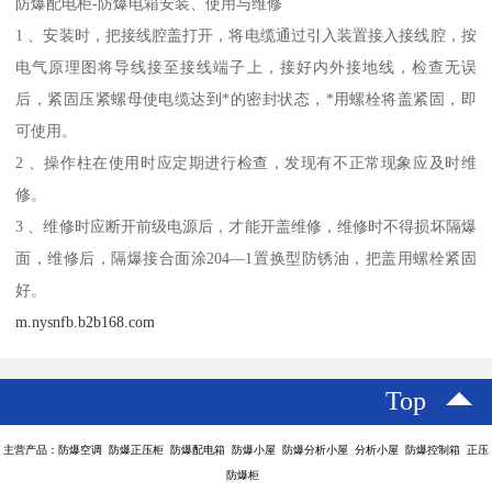
防爆配电柜-防爆电箱安装、使用与维修
1 、安装时，把接线腔盖打开，将电缆通过引入装置接入接线腔，按
电气原理图将导线接至接线端子上，接好内外接地线，检查无误
后，紧固压紧螺母使电缆达到*的密封状态，*用螺栓将盖紧固，即
可使用。
2 、操作柱在使用时应定期进行检查，发现有不正常现象应及时维
修。
3 、维修时应断开前级电源后，才能开盖维修，维修时不得损坏隔爆
面，维修后，隔爆接合面涂204—1置换型防锈油，把盖用螺栓紧固
好。
m.nysnfb.b2b168.com
Top
主营产品：防爆空调 防爆正压柜 防爆配电箱 防爆小屋 防爆分析小屋 分析小屋 防爆控制箱 正压
防爆柜