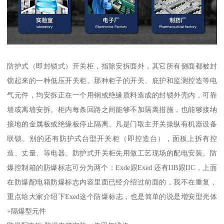
防护式（即封锁式）开关柜，指除安拆面外，其它所有侧面都被封
锁起来的一种低压开关柜。那种柜子的开关、庇护和监测控造等电
气元件，均安拆正在一个用钢或绝缘质料造成的封锁外壳内，可靠
墙或离墙安拆。柜内每条回路之间能够不加隔离措施，也能够接纳
接地的金属板或绝缘板停止隔离。凡是门取主开关操纵有机器设备
联锁。别的还有防护式台型开关柜（即控造台），面板上拆有控
造、丈量、等电器。防护式开关柜先用做工艺现场的配电安装。防
爆控制箱的防爆标志可分为两个：Exde跟Exed 还有IIB跟IIC，上面
在防爆配电箱防爆标志内容里面已经介绍过前面的，我不在重复，
重点给大家介绍下Exed这个防爆标志，也是简单的说是增安型壳体
+隔爆型元件