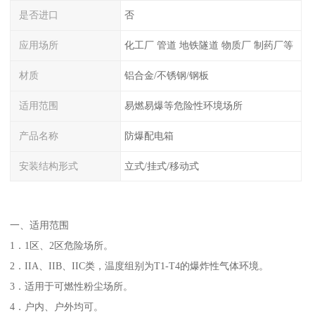
是否进口
否
应用场所
化工厂 管道 地铁隧道 物质厂 制药厂等
材质
铝合金/不锈钢/钢板
适用范围
易燃易爆等危险性环境场所
产品名称
防爆配电箱
安装结构形式
立式/挂式/移动式
一、适用范围
1．1区、2区危险场所。
2．IIA、IIB、IIC类，温度组别为T1-T4的爆炸性气体环境。
3．适用于可燃性粉尘场所。
4．户内、户外均可。