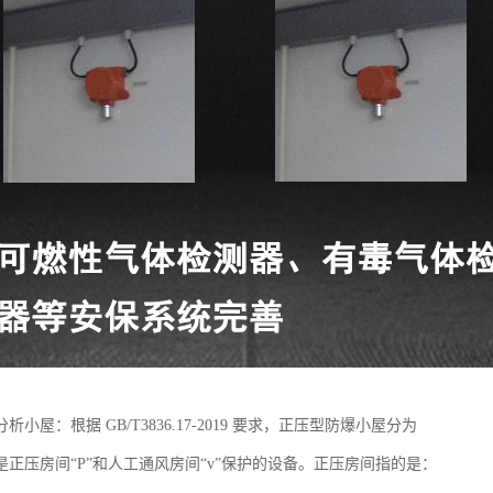
小屋：根据 GB/T3836.17-2019 要求，正压型防爆小屋分为
是正压房间“P”和人工通风房间“v”保护的设备。正压房间指的是：