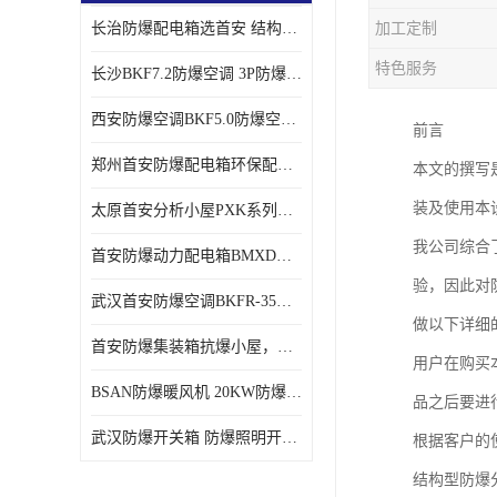
长治防爆配电箱选首安 结构紧凑、价格合理、资质齐全
加工定制
特色服务
长沙BKF7.2防爆空调 3P防爆空调与普通空调有什么区别
西安防爆空调BKF5.0防爆空调技术参数
前言
郑州首安防爆配电箱环保配套用防爆配电箱
本文的撰写
装及使用本
太原首安分析小屋PXK系列在线分析小屋厂家
我公司综合
首安防爆动力配电箱BMXD系列防爆配电箱技术参数
验，因此对
武汉首安防爆空调BKFR-35防爆空调生产厂家
做以下详细
首安防爆集装箱抗爆小屋，危化品暂存间厂家批发
用户在购买
BSAN防爆暖风机 20KW防爆工业暖风机
品之后要进
武汉防爆开关箱 防爆照明开关箱厂家
根据客户的
结构型防爆