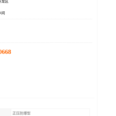
卧龙区
作间
0668
正压防爆型