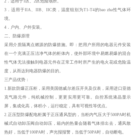
2．适用于1区、2区危险场所。
3．适用于IIA、IIB、IIC类，温度组别为T1-T4的bao zha性气体环
境。
4．户内、户外安装。
二、防爆原理
采用介质隔离点燃源的防爆措施。即：把用户所用的电器元件安装
在一个充满正压洁净气体的柜体内，使外部环境中易燃易爆的混合
性气体无法接触到电器元件在正常工作时所产生的电火花或危险温
度，从而达到电器防爆的目的。
三产品优势：
1.新款防爆正压柜，采用美国德威尔差压开关及仪表，采用进口亚德
克气路元件，纯机械控制，更更实用更可靠。自控系统液晶显示
屏，集成化高，体积小，运行稳定，具有可视性等优点。
2.正压型防爆配电柜属于正压通风型的，当柜内气压大于500PA时机
械式自动卸压阀自动卸压，箱内的热量会随着气体排出去，通风散
热好，当低于100PA时，声光报报警，当低于50PA时，自动断电。