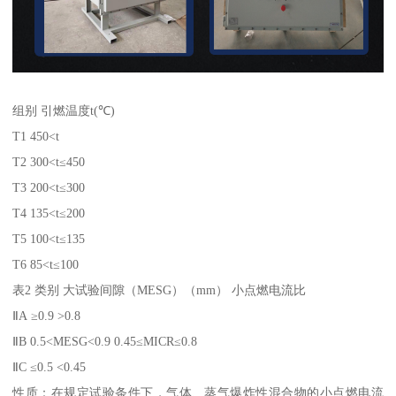
组别 引燃温度t(℃)
T1 450<t
T2 300<t≤450
T3 200<t≤300
T4 135<t≤200
T5 100<t≤135
T6 85<t≤100
表2 类别 大试验间隙（MESG）（mm） 小点燃电流比
ⅡA ≥0.9 >0.8
ⅡB 0.5<MESG<0.9 0.45≤MICR≤0.8
ⅡC ≤0.5 <0.45
性质：在规定试验条件下，气体、蒸气爆炸性混合物的小点燃电流