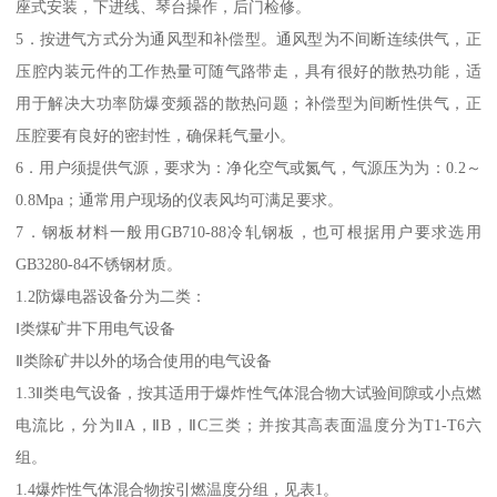
座式安装，下进线、琴台操作，后门检修。
5．按进气方式分为通风型和补偿型。通风型为不间断连续供气，正
压腔内装元件的工作热量可随气路带走，具有很好的散热功能，适
用于解决大功率防爆变频器的散热问题；补偿型为间断性供气，正
压腔要有良好的密封性，确保耗气量小。
6．用户须提供气源，要求为：净化空气或氮气，气源压为为：0.2～
0.8Mpa；通常用户现场的仪表风均可满足要求。
7．钢板材料一般用GB710-88冷轧钢板，也可根据用户要求选用
GB3280-84不锈钢材质。
1.2防爆电器设备分为二类：
Ⅰ类煤矿井下用电气设备
Ⅱ类除矿井以外的场合使用的电气设备
1.3Ⅱ类电气设备，按其适用于爆炸性气体混合物大试验间隙或小点燃
电流比，分为ⅡA，ⅡB，ⅡC三类；并按其高表面温度分为T1-T6六
组。
1.4爆炸性气体混合物按引燃温度分组，见表1。