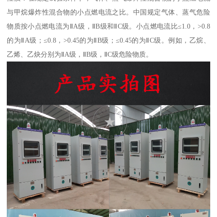
与甲烷爆炸性混合物的小点燃电流之比。中国规定气体、蒸气危险
物质按小点燃电流为ⅡA级，ⅡB级和ⅡC级。小点燃电流比≤1.0，>0.8
的为ⅡA级；≤0.8，>0.45的为ⅡB级；≤0.45的为ⅡC级。例如，乙烷、
乙烯、乙炔分别为ⅡA级，ⅡB级，ⅡC级危险物质。