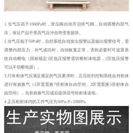
1.当气压高于1000Pa时，泄压阀自动开启排气阀，自动调整内部气
压，保证产品不受高气压冲击而变形损坏。
2.当气压低于50Pa时，自控系统自动发出报警以及输出报警信号，需
调整内部压力，补气成功时，自动恢复正常，否则必要时可设置系
统自动断电（国标规定1区低压报警需切断柜体电源，2区低压报警
可以不切断电源）。
3.只有柜体气压满足规定的气压要求时，正压吹扫控制系统会对柜体
进行有效换气（1区需置换7倍柜体自由空间，2区需置换5倍柜体自
由空间），当有效换气完成后提供信号给柜体送电。
4.正压柜柜体内的工作气压为50Pa≤P≤1000Pa。