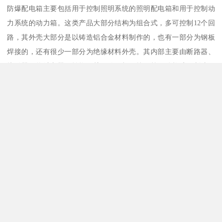
防爆配电箱主要包括用于控制照明系统的照明配电箱和用于控制动
力系统的动力箱。这类产品大部分结构为组合式，多可控制12个回
路，其外壳大部分是以铸造铝合金材料制作的，也有一部分为钢板
焊接的，还有很少一部分为绝缘材料外壳。其内部主要由断路器、
首页
在线QQ
13333640668
在线留言
接触器、热继电器。转换开关、信号灯、按钮等元件构成，制造厂
还可根掘用户需要而选择配备。防爆等级可达ⅡCT6级。顺便指出，
防爆自动开关、防爆刀开关以及熔断器在一些控制场合也常用作控
制动力或照明配电系统的线路分合之用，只是变成一个单件而已。
因此这些产品也划归到这类产品中来。