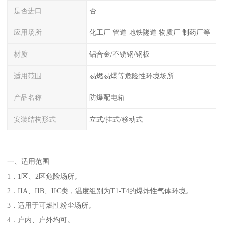
是否进口
否
应用场所
化工厂 管道 地铁隧道 物质厂 制药厂等
材质
铝合金/不锈钢/钢板
适用范围
易燃易爆等危险性环境场所
产品名称
防爆配电箱
安装结构形式
立式/挂式/移动式
一、适用范围
1．1区、2区危险场所。
2．IIA、IIB、IIC类，温度组别为T1-T4的爆炸性气体环境。
3．适用于可燃性粉尘场所。
4．户内、户外均可。