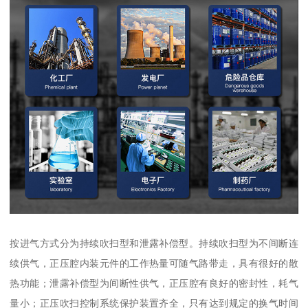
按进气方式分为持续吹扫型和泄露补偿型。持续吹扫型为不间断连
续供气，正压腔内装元件的工作热量可随气路带走，具有很好的散
热功能；泄露补偿型为间断性供气，正压腔有良好的密封性，耗气
量小；正压吹扫控制系统保护装置齐全，只有达到规定的换气时间