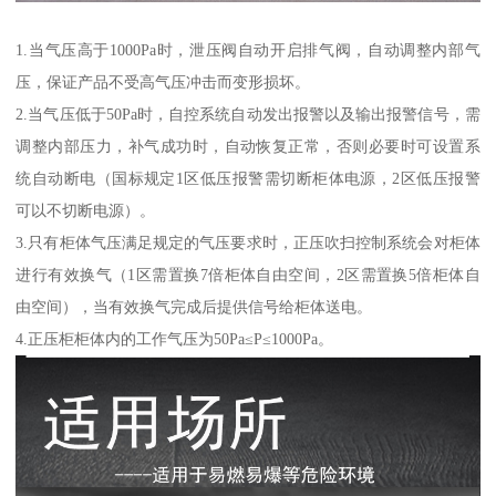
1.当气压高于1000Pa时，泄压阀自动开启排气阀，自动调整内部气
压，保证产品不受高气压冲击而变形损坏。
2.当气压低于50Pa时，自控系统自动发出报警以及输出报警信号，需
调整内部压力，补气成功时，自动恢复正常，否则必要时可设置系
统自动断电（国标规定1区低压报警需切断柜体电源，2区低压报警
可以不切断电源）。
3.只有柜体气压满足规定的气压要求时，正压吹扫控制系统会对柜体
进行有效换气（1区需置换7倍柜体自由空间，2区需置换5倍柜体自
由空间），当有效换气完成后提供信号给柜体送电。
4.正压柜柜体内的工作气压为50Pa≤P≤1000Pa。