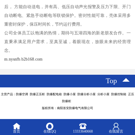
后， 方能自动送电，并有高、低压自动声光报警及压力下限、开门
自动断电、紧急手动断电等联锁保护。密封性能可靠，壳体采用多
重密封保护，保压时间长，节约运行费用。
公司全体员工以饱满的热情，期待与五湖四海的新老朋友合作。一
直秉承满足用户需求，至真至诚，着眼现在，放眼未来的经营理
念。
m.nysnfb.b2b168.com
Top
主营产品：防爆空调 防爆正压柜 防爆配电箱 防爆小屋 防爆分析小屋 分析小屋 防爆控制箱 正压
防爆柜
版权所有：南阳首安防爆电气有限公司
首页
在线QQ
13333640668
在线留言