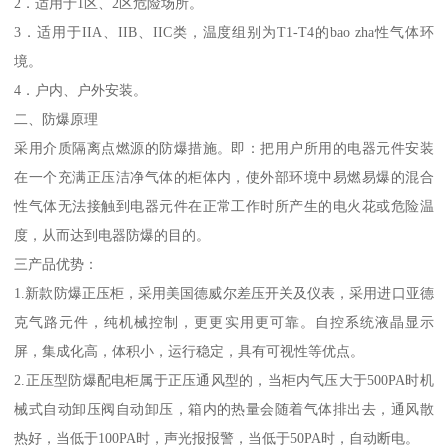
2．适用于1区、2区危险场所。
3．适用于IIA、IIB、IIC类，温度组别为T1-T4的bao zha性气体环
境。
4．户内、户外安装。
二、防爆原理
采用介质隔离点燃源的防爆措施。即：把用户所用的电器元件安装
在一个充满正压洁净气体的柜体内，使外部环境中易燃易爆的混合
性气体无法接触到电器元件在正常工作时所产生的电火花或危险温
度，从而达到电器防爆的目的。
三产品优势：
1.新款防爆正压柜，采用美国德威尔差压开关及仪表，采用进口亚德
克气路元件，纯机械控制，更更实用更可靠。自控系统液晶显示
屏，集成化高，体积小，运行稳定，具有可视性等优点。
2.正压型防爆配电柜属于正压通风型的，当柜内气压大于500PA时机
械式自动卸压阀自动卸压，箱内的热量会随着气体排出去，通风散
热好，当低于100PA时，声光报报警，当低于50PA时，自动断电。