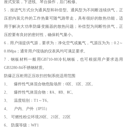
座式安装，下进线、琴台操作，后门检修。
5．按进气方式分为通风型和补偿型。通风型为不间断连续供气，正
压腔内装元件的工作热量可随气路带走，具有很好的散热功能，适
用于解决大功率防爆变频器的散热问题；补偿型为间断性供气，正
压腔要有良好的密封性，确保耗气量小。
6．用户须提供气源，要求为：净化空气或氮气，气源压为为：0.2～
0.8Mpa；通常用户现场的仪表风均可满足要求。
7．钢板材料一般用GB710-88冷轧钢板，也可根据用户要求选用
GB3280-84不锈钢材质。
防爆正压柜用正压吹扫控制系统适用范围
1、 爆炸性气体混合物危险场所：0区、1区、2区。
2、 爆炸性气体混合物：ⅡA、ⅡB、ⅡC。
3、 温度组别：T1～T6。
4、 户内、户外（IP55）
5、 可燃性粉尘环境20区、21区、22区
6、 防腐等级：WF1