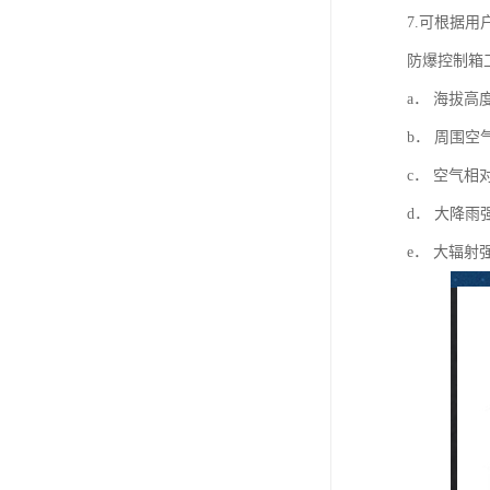
7.可根据用
防爆控制箱
a． 海拔高
b． 周围空
c． 空气相
d． 大降雨强
e． 大辐射强度