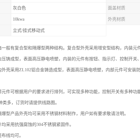
灰白色
面盖材质
10kwa
外壳材质
立式/挂式移动式
制箱一般有复合型和隔爆型两种结构。复合型外壳采用增安型结构，内装元
铝合金压铸成型，表面高压静电喷塑，内装的元件有按钮、指示灯、控制开关
结构外壳采用ZL102铝合金铸造成型，表面高压静电喷塑，内部元件可安
内部元件可根据用户的要求进行排列，可实现多种功能，控制开关有多种功
种类多，订货时请提供线路图。
和隔爆型产品外壳均可采用不锈钢材料制作，用户如有要求敬请注明。
件均采用抗强腐蚀的304不锈钢紧固件。
缆布线均可。