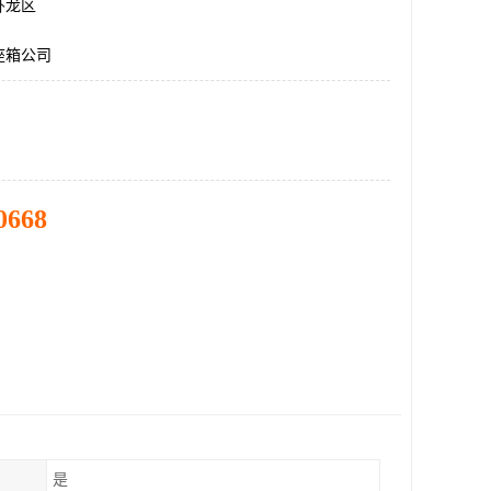
卧龙区
座箱公司
0668
是