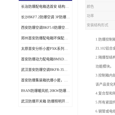
长治防爆配电箱选首安 结构紧凑、价格合理、资质齐全
颜色
功率
长沙BKF7.2防爆空调 3P防爆空调与普通空调有什么区别
安装结构形式
西安防爆空调BKF5.0防爆空调技术参数
郑州首安防爆配电箱环保配套用防爆配电箱
1.防爆控
ZL102
太原首安分析小屋PXK系列在线分析小屋厂家
2.隔爆型
首安防爆动力配电箱BMXD系列防爆配电箱技术参数
功能模块。
武汉首安防爆空调BKFR-35防爆空调生产厂家
3.控制箱
首安防爆集装箱抗爆小屋，危化品暂存间厂家批发
该产品变化
BSAN防爆暖风机 20KW防爆工业暖风机
4.复合型
武汉防爆开关箱 防爆照明开关箱厂家
5.所有紧固
6.钢管或电