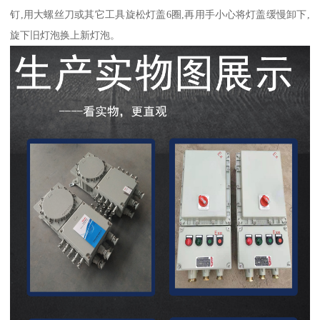
钉,用大螺丝刀或其它工具旋松灯盖6圈,再用手小心将灯盖缓慢卸下,
旋下旧灯泡换上新灯泡。