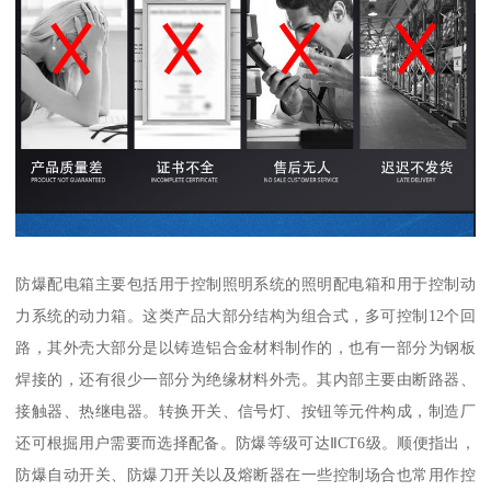
防爆配电箱主要包括用于控制照明系统的照明配电箱和用于控制动
力系统的动力箱。这类产品大部分结构为组合式，多可控制12个回
路，其外壳大部分是以铸造铝合金材料制作的，也有一部分为钢板
焊接的，还有很少一部分为绝缘材料外壳。其内部主要由断路器、
接触器、热继电器。转换开关、信号灯、按钮等元件构成，制造厂
还可根掘用户需要而选择配备。防爆等级可达ⅡCT6级。顺便指出，
防爆自动开关、防爆刀开关以及熔断器在一些控制场合也常用作控