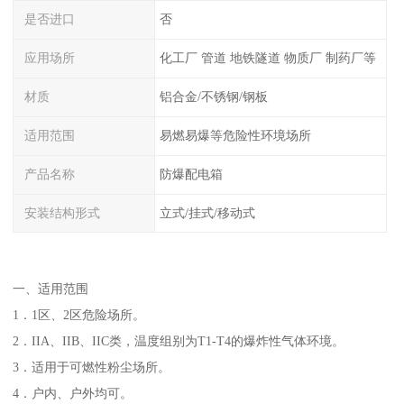
是否进口
否
应用场所
化工厂 管道 地铁隧道 物质厂 制药厂等
材质
铝合金/不锈钢/钢板
适用范围
易燃易爆等危险性环境场所
产品名称
防爆配电箱
安装结构形式
立式/挂式/移动式
一、适用范围
1．1区、2区危险场所。
2．IIA、IIB、IIC类，温度组别为T1-T4的爆炸性气体环境。
3．适用于可燃性粉尘场所。
4．户内、户外均可。