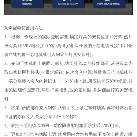
防爆配电箱使用方法
1、根据工作现场的实际照明需要,确定灯具的安装位置和方式,然后
按灯具到220V电源接点的距离备好相应长度的三芯电缆线(如采用钢
管布线则将三芯电缆线引入钢管至灯具安装处)。
2、先卸下接线腔上的固定螺钉,拔出接线盒的接线部分;从包装盒内
取出密封圈和接头(带紧定螺钉),依次套入电缆;然后将三芯电缆线的
一端分别接入盒内的标识“L”、“N”和接地处,用压线卡压紧电缆后,并
用紧固螺钉固定好,然后拧紧接头,压紧密封圈,并从侧面拧紧紧定螺
钉。
3、将第2步的部件旋入钢管,从侧面装上紧定螺钉锁紧,再将灯体沿接
线盒的导轨装入,然后拧紧面板上的螺钉。
4、后把三芯电缆线的另一端按防爆配电箱要求接通220V电源。
5、更换灯泡时,先切断电源,然后用内六角扳手卸下壳体上的紧定螺