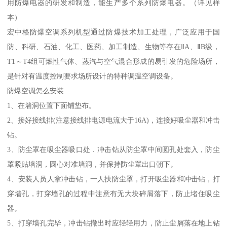
用防爆电器的研发和制造，能生产多个系列防爆电器。（详见样
本）
宏中格防爆空调系列机型通过防爆技术加工处理，广泛应用于国
防、科研、石油、化工、医药、加工制造、生物等存在ⅡA、ⅡB级，
T1～T4组可燃性气体、蒸汽与空气混合形成的易引发的危险场所，
是针对有温度控制要求场所设计的特种调温空调设备。
防爆空调怎么安装
1、在墙洞位置下面铺垫布。
2、接好接线排(注意接线排电源电流大于16A)，连接好吸尘器和冲击
钻。
3、防尘罩在吸尘器吸口处．冲击钻从防尘罩中间圆孔处套入，防尘
罩紧贴墙洞，圆心对准墙洞，并保持防尘罩出口朝下。
4、安装人员人拿冲击钻，一人扶防尘罩，打开吸尘器和冲击钻，打
穿墙孔，打穿墙孔的过程中注意有无大块碎屑落下，防止堵住吸尘
器。
5、打穿墙孔完毕，冲击钻撤出时应轻轻用力，防止尘屑落在地上钻