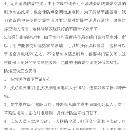
4、定期清洗防爆空调：由于防爆空调长期不清洗会影响防爆空调的
制冷制热效果，也会使防爆空调增加电耗。为了能够节能省电，我
们建议用户在使用防爆空调时要定期对防爆空调进行清洗，确保防
爆空调的清洁，这样能够实现良好的节能环保效果了;
5.加强门窗的密封性：由于室内的温度很容易会经门窗散至室外，所
以，用户能够使用隔热双层玻璃，可以加强保温和隔音，这样可以
节省空调电耗5%左右。不论是制冷还是制热，都要将门窗关闭，这
样能保证良好的制冷制热效果，也能够使防爆空调更好节能省电。
防爆空调怎么安装
1、在墙洞位置下面铺垫布。
2、接好接线排(注意接线排电源电流大于16A)，连接好吸尘器和冲击
钻。
3、防尘罩在吸尘器吸口处．冲击钻从防尘罩中间圆孔处套入，防尘
罩紧贴墙洞，圆心对准墙洞，并保持防尘罩出口朝下。
4、安装人员人拿冲击钻，一人扶防尘罩，打开吸尘器和冲击钻，打
穿墙孔，打穿墙孔的过程中注意有无大块碎屑落下，防止堵住吸尘