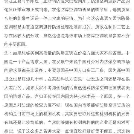
现在立夏时节刚过，正所谓的夏天已经到来，防爆空调这款产品的
销售旺季宣布正式到来。在这防爆空调销售量的季节里，选购质量
合格的防爆空调是一件非常难的事情。为什么这么说呢？因为防爆
空调都是由普通空调进行防爆处理改装而成的。所以在制作工艺上
存在比较大的分歧，当然这也是导致市场上防爆空调质量参差不齐
的主要原因。
先：如果想够买到高质量的防爆空调在价格方面大家不能吝啬。中
国是一个产品需求大国，在发展中来说中国对外对内防爆空调市场
的需求量都是非常多，主要原因是中国人口多工厂多。因为新中国
成立也是短短几十年，在某些科技方面跟一些发达之间还是存在很
大差距的，如果大家不考虑金钱的话当然选购防爆空调德国或者美
国的防爆产品。言归正传在国内因为缺少技术是一个原因，在一个
原因是对防爆的检查力度不够。现在国内市场能够防爆空调资质的
机构是目前市场上的检测机构，其实要想取到这些检测机构的只要
有钱还是比较简单的。当然能够拥有检测机构的的企业还是相对可
靠些。说了这么多是告诉大家一点便宜没好货好货不便宜，想选购