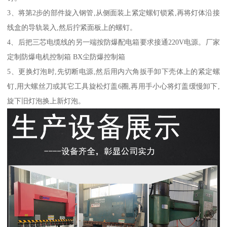
3、将第2步的部件旋入钢管,从侧面装上紧定螺钉锁紧,再将灯体沿接
线盒的导轨装入,然后拧紧面板上的螺钉。
4、后把三芯电缆线的另一端按防爆配电箱要求接通220V电源。厂家
定制防爆电机控制箱 BX尘防爆控制箱
5、更换灯泡时,先切断电源,然后用内六角扳手卸下壳体上的紧定螺
钉,用大螺丝刀或其它工具旋松灯盖6圈,再用手小心将灯盖缓慢卸下,
旋下旧灯泡换上新灯泡。