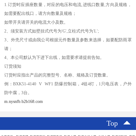
1.订货时应插座数量，对应的电压和电流,进线口数量,方向及规格，
如需要配出线口，请方向数量及规格；
如带开关请开关的电流大小及数。
2、须安装方式如壁挂式代号为'G',立柱式代号为'L';
3、外壳尺寸或由我公司根据元件数量及参数来选择，如要配防雨罩
请；
4、本公司默认为下进下出线，如需要求请提前告知。
订货须知
订货时应指出产品的完整型号、名称、规格及订货数量。
例：BXK51-4140 V WF1 防爆控制箱，4钮4灯，1只电压表，户外
防中腐，3台。
m.nysnfb.b2b168.com
Top