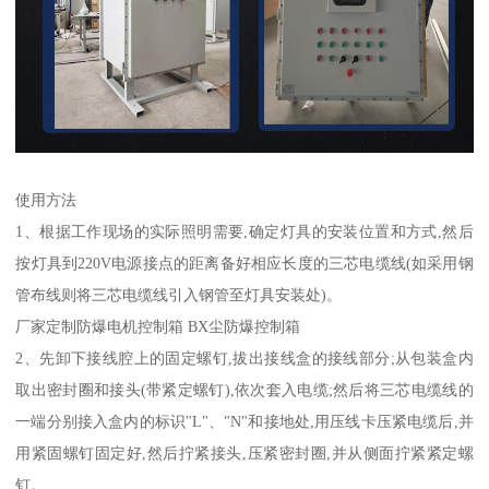
使用方法
1、根据工作现场的实际照明需要,确定灯具的安装位置和方式,然后
按灯具到220V电源接点的距离备好相应长度的三芯电缆线(如采用钢
管布线则将三芯电缆线引入钢管至灯具安装处)。
厂家定制防爆电机控制箱 BX尘防爆控制箱
2、先卸下接线腔上的固定螺钉,拔出接线盒的接线部分;从包装盒内
取出密封圈和接头(带紧定螺钉),依次套入电缆;然后将三芯电缆线的
一端分别接入盒内的标识"L"、"N"和接地处,用压线卡压紧电缆后,并
用紧固螺钉固定好,然后拧紧接头,压紧密封圈,并从侧面拧紧紧定螺
钉。