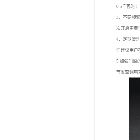
0.5千瓦时；
3、不要频
次开启更费
4、定期清
们建议用户
5.加强门
节省空调电