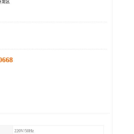
卧龙区
0668
220V/50Hz