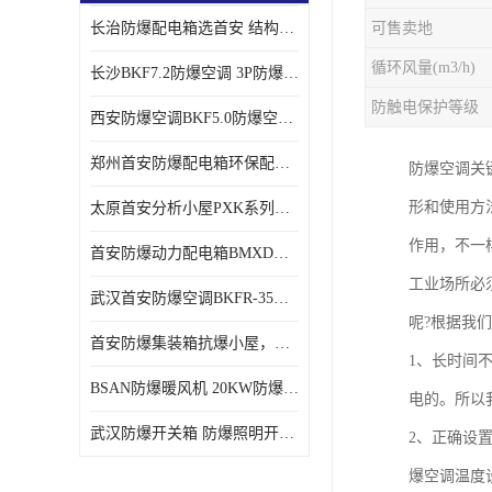
长治防爆配电箱选首安 结构紧凑、价格合理、资质齐全
可售卖地
循环风量(m3/h)
长沙BKF7.2防爆空调 3P防爆空调与普通空调有什么区别
防触电保护等级
西安防爆空调BKF5.0防爆空调技术参数
郑州首安防爆配电箱环保配套用防爆配电箱
防爆空调关
形和使用方
太原首安分析小屋PXK系列在线分析小屋厂家
作用，不一
首安防爆动力配电箱BMXD系列防爆配电箱技术参数
工业场所必
武汉首安防爆空调BKFR-35防爆空调生产厂家
呢?根据我
首安防爆集装箱抗爆小屋，危化品暂存间厂家批发
1、长时间
BSAN防爆暖风机 20KW防爆工业暖风机
电的。所以
武汉防爆开关箱 防爆照明开关箱厂家
2、正确设
爆空调温度设