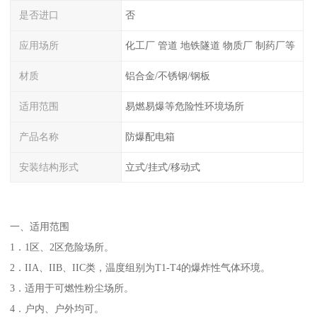
是否进口
否
应用场所
化工厂 管道 地铁隧道 物质厂 制药厂等
材质
铝合金/不锈钢/钢板
适用范围
易燃易爆等危险性环境场所
产品名称
防爆配电箱
安装结构形式
立式/挂式/移动式
一、适用范围
1．1区、2区危险场所。
2．IIA、IIB、IIC类，温度组别为T1-T4的爆炸性气体环境。
3．适用于可燃性粉尘场所。
4．户内、户外均可。