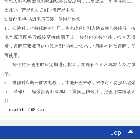
制动力或照明配电系统的线路分合之用，只是变成一个单件而已。
因此这些产品也划归到这类产品中来。
防爆配电柜-防爆电箱安装、使用与维修
1 、安装时，把接线腔盖打开，将电缆通过引入装置接入接线腔，按
电气原理图将导线接至接线端子上，接好内外接地线，检查无误
后，紧固压紧螺母使电缆达到*的密封状态，*用螺栓将盖紧固，即
可使用。
2 、操作柱在使用时应定期进行检查，发现有不正常现象应及时维
修。
3 、维修时应断开前级电源后，才能开盖维修，维修时不得损坏隔爆
面，维修后，隔爆接合面涂204—1置换型防锈油，把盖用螺栓紧固
好。
m.nysnfb.b2b168.com
Top