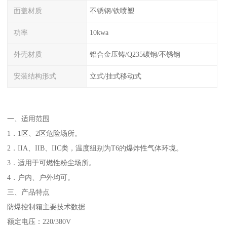
面盖材质
不锈钢/铁喷塑
功率
10kwa
外壳材质
铝合金压铸/Q235碳钢/不锈钢
安装结构形式
立式/挂式移动式
一、适用范围
1．1区、2区危险场所。
2．IIA、IIB、IIC类，温度组别为T6的爆炸性气体环境。
3．适用于可燃性粉尘场所。
4．户内、户外均可。
三、产品特点
防爆控制箱主要技术数据
额定电压：220/380V