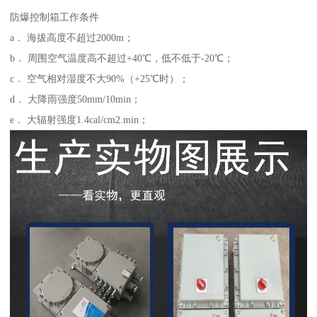
防爆控制箱工作条件
a． 海拔高度不超过2000m；
b． 周围空气温度高不超过+40℃，低不低于-20℃；
c． 空气相对湿度不大90%（+25℃时）；
d． 大降雨强度50mm/10min；
e． 大辐射强度1.4cal/cm2.min；