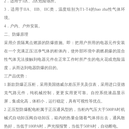
2．适用于1区、2区危险场所。
3．适用于IIA、IIB、IIC类，温度组别为T1-T4的bao zha性气体环
境。
4．户内、户外安装。
二、防爆原理
采用介质隔离点燃源的防爆措施。即：把用户所用的电器元件安装
在一个充满正压洁净气体的柜体内，使外部环境中易燃易爆的混合
性气体无法接触到电器元件在正常工作时所产生的电火花或危险温
度，从而达到电器防爆的目的。
三产品优势：
1.新款防爆正压柜，采用美国德威尔差压开关及仪表，采用进口亚德
克气路元件，纯机械控制，更更实用更可靠。自控系统液晶显示
屏，集成化高，体积小，运行稳定，具有可视性等优点。
2.正压型防爆配电柜属于正压通风型的，当柜内气压大于500PA时机
械式自动卸压阀自动卸压，箱内的热量会随着气体排出去，通风散
热好，当低于100PA时，声光报报警，当低于50PA时，自动断电。