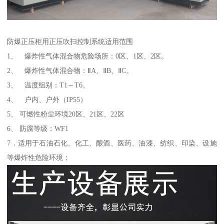
防爆正压柜用正压吹扫控制系统适用范围
1、 爆炸性气体混合物危险场所：0区、1区、2区。
2、 爆炸性气体混合物：ⅡA、ⅡB、ⅡC。
3、 温度组别：T1～T6。
4、 户内、户外（IP55）
5、 可燃性粉尘环境20区、21区、22区
6、 防腐等级：WF1
7．适用于石油石化、化工、酿酒、医药、油漆、纺织、印染、设施
等爆炸性危险环境；