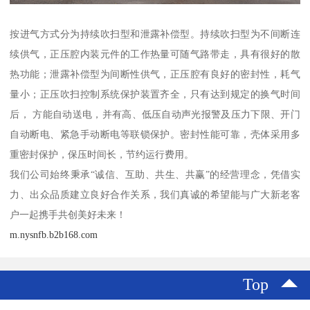
按进气方式分为持续吹扫型和泄露补偿型。持续吹扫型为不间断连
续供气，正压腔内装元件的工作热量可随气路带走，具有很好的散
热功能；泄露补偿型为间断性供气，正压腔有良好的密封性，耗气
量小；正压吹扫控制系统保护装置齐全，只有达到规定的换气时间
后， 方能自动送电，并有高、低压自动声光报警及压力下限、开门
自动断电、紧急手动断电等联锁保护。密封性能可靠，壳体采用多
重密封保护，保压时间长，节约运行费用。
我们公司始终秉承“诚信、互助、共生、共赢”的经营理念，凭借实
力、出众品质建立良好合作关系，我们真诚的希望能与广大新老客
户一起携手共创美好未来！
m.nysnfb.b2b168.com
Top