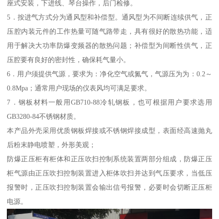
座式安装，下进线、琴台操作，后门检修。
5．按进气方式分为通风型和补偿型。通风型为不间断连续供气，正
压腔内装元件的工作热量可随气路带走，具有很好的散热功能，适
用于解决大功率防爆变频器的散热问题；补偿型为间断性供气，正
压腔要有良好的密封性，确保耗气量小。
6．用户须提供气源，要求为：净化空气或氮气，气源压为为：0.2～
0.8Mpa；通常用户现场的仪表风均可满足要求。
7．钢板材料一般用GB710-88冷轧钢板，也可根据用户要求选用
GB3280-84不锈钢材质。
本产品外壳采用优质钢板焊接或不锈钢焊接成型，表面经高速抛丸
后粉末静电喷塑，外形美观；
防爆正压柜有柜体和正压吹扫控制系统装置两部分组成，防爆正压
柜气源由正压吹扫控制装置进入柜体吹扫并达到气压要求，当低压
报警时，正压吹扫控制装置会输出信号报警，必要时会切断正压柜
电源。