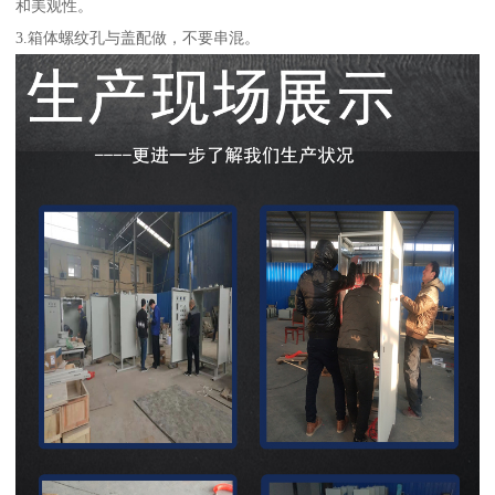
和美观性。
3.箱体螺纹孔与盖配做，不要串混。