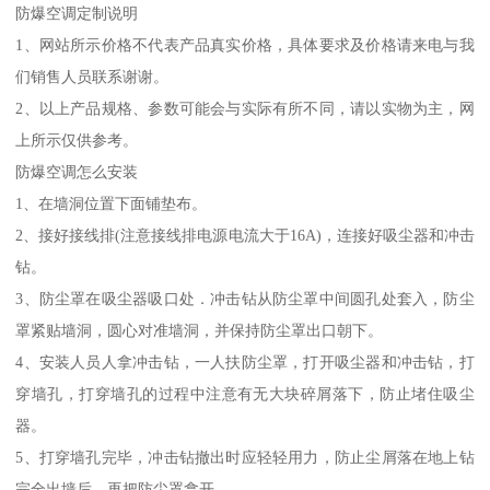
防爆空调定制说明
1、网站所示价格不代表产品真实价格，具体要求及价格请来电与我
们销售人员联系谢谢。
2、以上产品规格、参数可能会与实际有所不同，请以实物为主，网
上所示仅供参考。
防爆空调怎么安装
1、在墙洞位置下面铺垫布。
2、接好接线排(注意接线排电源电流大于16A)，连接好吸尘器和冲击
钻。
3、防尘罩在吸尘器吸口处．冲击钻从防尘罩中间圆孔处套入，防尘
罩紧贴墙洞，圆心对准墙洞，并保持防尘罩出口朝下。
4、安装人员人拿冲击钻，一人扶防尘罩，打开吸尘器和冲击钻，打
穿墙孔，打穿墙孔的过程中注意有无大块碎屑落下，防止堵住吸尘
器。
5、打穿墙孔完毕，冲击钻撤出时应轻轻用力，防止尘屑落在地上钻
完全出墙后，再把防尘罩拿开。