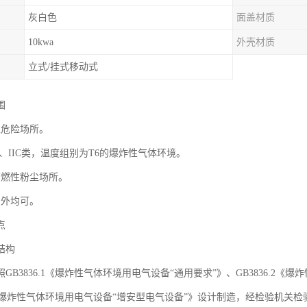
灰白色
面盖材质
10kwa
外壳材质
立式/挂式移动式
围
区危险场所。
IIB、IIC类，温度组别为T6的爆炸性气体环境。
可燃性粉尘场所。
户外均可。
点
结构
GB3836.1《爆炸性气体环境用电气设备“通用要求”》、GB3836.2
6.3《爆炸性气体环境用电气设备“增安型电气设备”》设计制造，经检验机