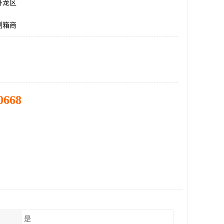
卧龙区
制箱商
0668
是