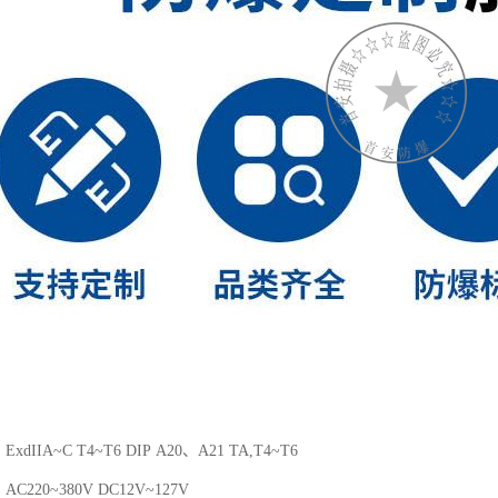
dIIA~C T4~T6 DIP A20、A21 TA,T4~T6
C220~380V DC12V~127V