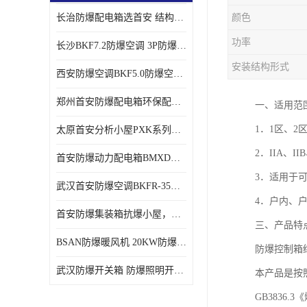
长治防爆配电箱选首安 结构紧凑、价格合理、资质齐全
颜色
功率
长沙BKF7.2防爆空调 3P防爆空调与普通空调有什么区别
安装结构形式
西安防爆空调BKF5.0防爆空调技术参数
郑州首安防爆配电箱环保配套用防爆配电箱
一、适用范
1．1区、2
太原首安分析小屋PXK系列在线分析小屋厂家
2．IIA、
首安防爆动力配电箱BMXD系列防爆配电箱技术参数
3．适用于
武汉首安防爆空调BKFR-35防爆空调生产厂家
4．户内、
首安防爆集装箱抗爆小屋，危化品暂存间厂家批发
三、产品特
BSAN防爆暖风机 20KW防爆工业暖风机
防爆控制箱
武汉防爆开关箱 防爆照明开关箱厂家
本产品是按照
GB383