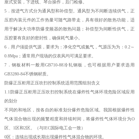
座式安装，下进线、琴台操作，后门检修。
5．按进气方式分为通风型和补偿型。通风型为不间断连续供气，正
压腔内装元件的工作热量可随气路带走，具有很好的散热功能，适
用于解决大功率防爆变频器的散热问题；补偿型为间断性供气，正
压腔要有良好的密封性，确保耗气量小。
6．用户须提供气源，要求为：净化空气或氮气，气源压为为：0.2～
0.8Mpa；通常用户现场的仪表风均可满足要求。
7．钢板材料一般用GB710-88冷轧钢板，也可根据用户要求选用
GB3280-84不锈钢材质。
防爆正压柜用正压吹扫控制系统适用范围组别含义
1.1防爆正压柜用正压吹扫控制系统在爆炸性气体环境危险区域应用
的划分
不同的和地区，按各自的标准划分爆炸危险区域。我国根据爆炸性
气体混合物出现的频繁程度和持续时间，将爆炸性气体环境分为O
区、1区和2区。（与IEC国际电工会一致）
0区：连续出现或长期出现爆炸性气体混合物的环境。