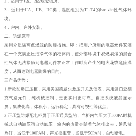
2．适用于1区、2区危险场所。
3．适用于IIA、IIB、IIC类，温度组别为T1-T4的bao zha性气体环
境。
4．户内、户外安装。
二、防爆原理
采用介质隔离点燃源的防爆措施。即：把用户所用的电器元件安装
在一个充满正压洁净气体的柜体内，使外部环境中易燃易爆的混合
性气体无法接触到电器元件在正常工作时所产生的电火花或危险温
度，从而达到电器防爆的目的。
三产品优势：
1.新款防爆正压柜，采用美国德威尔差压开关及仪表，采用进口亚德
克气路元件，纯机械控制，更更实用更可靠。自控系统液晶显示
屏，集成化高，体积小，运行稳定，具有可视性等优点。
2.正压型防爆配电柜属于正压通风型的，当柜内气压大于500PA时机
械式自动卸压阀自动卸压，箱内的热量会随着气体排出去，通风散
热好，当低于100PA时，声光报报警，当低于50PA时，自动断电。