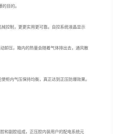
爆的目的。
机械控制，更更实用更可靠。自控系统液晶显示
阀自动卸压，箱内的热量会随着气体排出去，通风散
能使柜内气压保持均衡，真正达到正压防爆效果。
压腔和副腔组成，正压腔内装用户的配电系统元