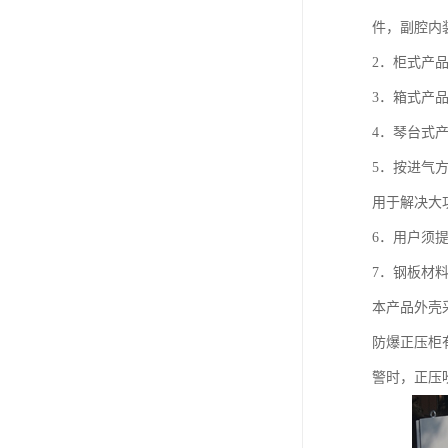
件，副腔内
2．柜式产
3．箱式产
4．琴台式
5．按进气
用于解决大
6．用户须
7．钢板材料
本产品外壳
防爆正压柜
警时，正压