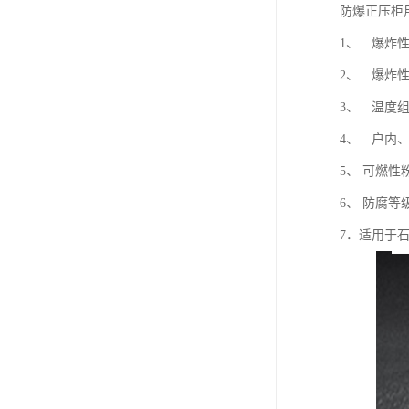
防爆正压柜
1、 爆炸
2、 爆炸
3、 温度组
4、 户内、
5、 可燃性
6、 防腐等
7．适用于