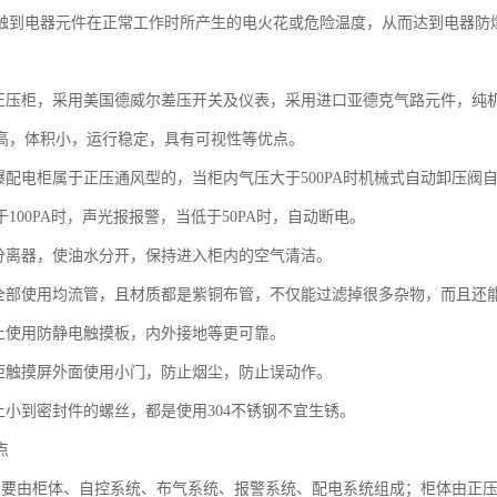
触到电器元件在正常工作时所产生的电火花或危险温度，从而达到电器防
：
爆正压柜，采用美国德威尔差压开关及仪表，采用进口亚德克气路元件，纯
高，体积小，运行稳定，具有可视性等优点。
防爆配电柜属于正压通风型的，当柜内气压大于500PA时机械式自动卸压
100PA时，声光报报警，当低于50PA时，自动断电。
水分离器，使油水分开，保持进入柜内的空气清洁。
子全部使用均流管，且材质都是紫铜布管，不仅能过滤掉很多杂物，而且还
板上使用防静电触摸板，内外接地等更可靠。
压柜触摸屏外面使用小门，防止烟尘，防止误动作。
子上小到密封件的螺丝，都是使用304不锈钢不宜生锈。
点
主要由柜体、自控系统、布气系统、报警系统、配电系统组成；柜体由正