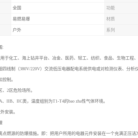
全国
功能
易燃易爆
材质
户外
系列
:
适用于化工、海上钻井平台、冶金、医药、轻工、纺织、食品、生物工程、航天
四线制（380V/220V）交流低压电器配电系统供电或对检测仪表、分析仪表
和控制。
区、2区危险场所。
A、IIB、IIC类，温度组别为T1-T4的bao zha性气体环境。
户外安装。
理
离点燃源的防爆措施。即：把用户所用的电器元件安装在一个充满正压洁