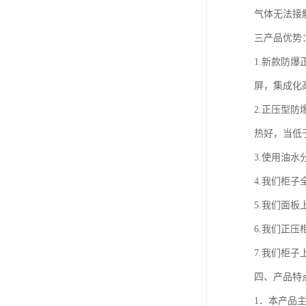
气体无法接
三产品优势
1.新款防
屏，集成化
2.正压型
热好，当低于
3.使用油
4.我们柜
5.我们面
6.我们正
7.我们柜
四、产品特
1．本产品