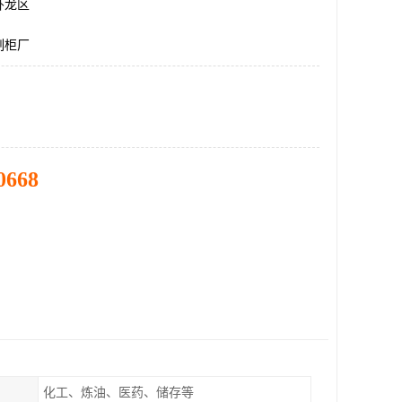
卧龙区
制柜厂
0668
化工、炼油、医药、储存等