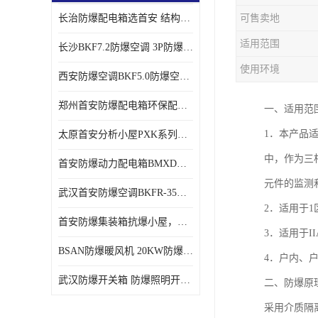
长治防爆配电箱选首安 结构紧凑、价格合理、资质齐全
可售卖地
适用范围
长沙BKF7.2防爆空调 3P防爆空调与普通空调有什么区别
使用环境
西安防爆空调BKF5.0防爆空调技术参数
郑州首安防爆配电箱环保配套用防爆配电箱
一、适用范围
1．本产品
太原首安分析小屋PXK系列在线分析小屋厂家
中，作为三相
首安防爆动力配电箱BMXD系列防爆配电箱技术参数
元件的监测
武汉首安防爆空调BKFR-35防爆空调生产厂家
2．适用于1
首安防爆集装箱抗爆小屋，危化品暂存间厂家批发
3．适用于II
BSAN防爆暖风机 20KW防爆工业暖风机
4．户内、
武汉防爆开关箱 防爆照明开关箱厂家
二、防爆原
采用介质隔