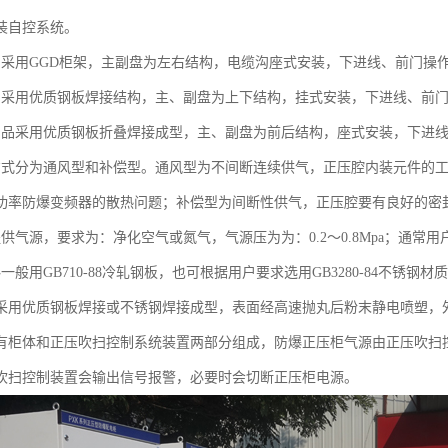
装自控系统。
品采用GGD柜架，主副盘为左右结构，电缆沟座式安装，下进线、前门操
品采用优质钢板焊接结构，主、副盘为上下结构，挂式安装，下进线、前
产品采用优质钢板折叠焊接成型，主、副盘为前后结构，座式安装，下进
方式分为通风型和补偿型。通风型为不间断连续供气，正压腔内装元件的
功率防爆变频器的散热问题；补偿型为间断性供气，正压腔要有良好的密
提供气源，要求为：净化空气或氮气，气源压为为：0.2～0.8Mpa；通常
一般用GB710-88冷轧钢板，也可根据用户要求选用GB3280-84不锈钢材
采用优质钢板焊接或不锈钢焊接成型，表面经高速抛丸后粉末静电喷塑，
有柜体和正压吹扫控制系统装置两部分组成，防爆正压柜气源由正压吹扫
吹扫控制装置会输出信号报警，必要时会切断正压柜电源。