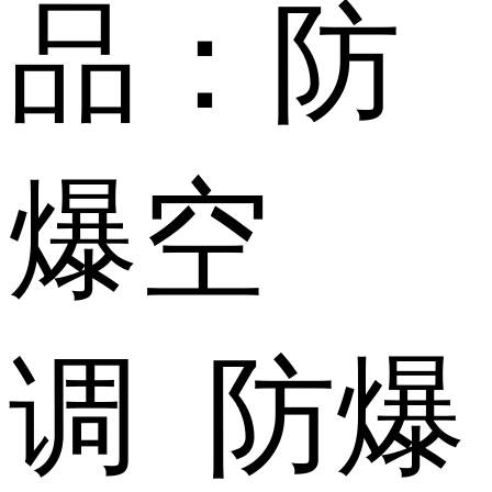
品：防
爆空
调 防爆