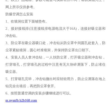
网上所示仅供参考。
防爆空调怎么安装
1、在墙洞位置下面铺垫布。
2、接好接线排(注意接线排电源电流大于16A)，连接好吸尘器和
冲击钻。
3、防尘罩在吸尘器吸口处．冲击钻从防尘罩中间圆孔处套入，防
尘罩紧贴墙洞，圆心对准墙洞，并保持防尘罩出口朝下。
4、安装人员人拿冲击钻，一人扶防尘罩，打开吸尘器和冲击钻，
打穿墙孔，打穿墙孔的过程中注意有无大块碎屑落下，防止堵住
吸尘器。
5、打穿墙孔完毕，冲击钻撤出时应轻轻用力，防止尘屑落在地上
钻完全出墙后，再把防尘罩拿开。
6、按照普通空调的安装步骤继续进行可以。
m.nysnfb.b2b168.com