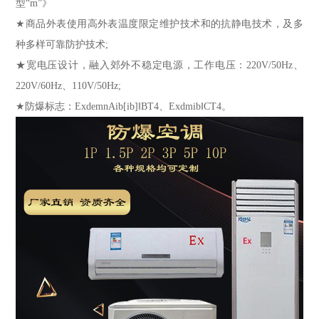
型“m”》
★商品外表使用高外表温度限定维护技术和的抗静电技术，及多
种多样可靠防护技术;
★宽电压设计，融入郊外不稳定电源，工作电压：220V/50Hz、
220V/60Hz、110V/50Hz;
★防爆标志：ExdemnAib[ib]‖BT4、Exdmib‖CT4。