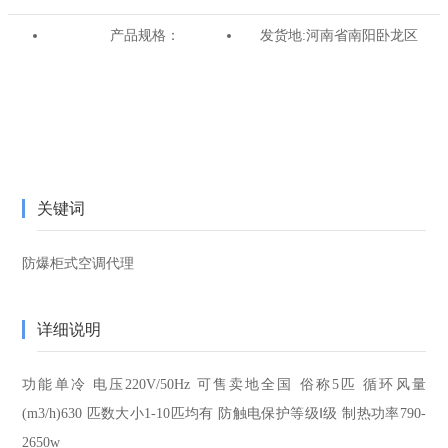
产品规格：
发货地:
河南省南阳卧龙区
关键词
防爆柜式空调代理
详细说明
功能
单冷
电压
220V/50Hz
可售卖地
全国
俗称
5匹
循环风量
(m3/h)
630
匹数大小
1-10匹均有
防触电保护等级
Ⅰ级
制热功率
790-
2650w