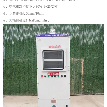
c． 空气相对湿度不大90%（+25℃时）；
d． 大降雨强度50mm/10min；
e． 大辐射强度1.4cal/cm2.min；