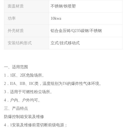
面盖材质
不锈钢/铁喷塑
功率
10kwa
外壳材质
铝合金压铸/Q235碳钢/不锈钢
安装结构形式
立式/挂式移动式
一、适用范围
1．1区、2区危险场所。
2．IIA、IIB、IIC类，温度组别为T6的爆炸性气体环境。
3．适用于可燃性粉尘场所。
4．户内、户外均可。
三、产品特点
防爆控制箱安装及维修
4．1安装及维修前需切断前级电源；