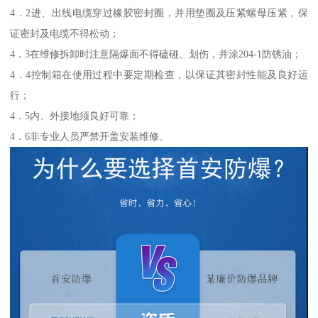
4．2进、出线电缆穿过橡胶密封圈，并用垫圈及压紧螺母压紧，保
证密封及电缆不得松动；
4．3在维修拆卸时注意隔爆面不得磕碰、划伤，并涂204-1防锈油；
4．4控制箱在使用过程中要定期检查，以保证其密封性能及良好运
行；
4．5内、外接地须良好可靠；
4．6非专业人员严禁开盖安装维修。